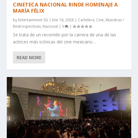
CINETECA NACIONAL RINDE HOMENAJE A
MARÍA FÉLIX
by
Entertainment SG
|
Ene 18, 2026
|
Cartelera
,
Cine
,
Muestras /
Restrospectivas
,
Nacional
|
0
|
Se trata de un recorrido por la carrera de una de las
actrices más icónicas del cine mexicano…
READ MORE