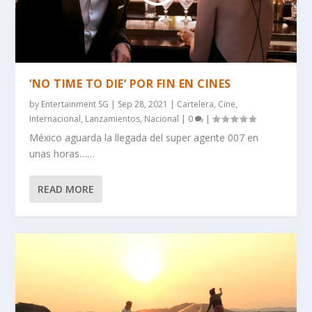
‘NO TIME TO DIE’ POR FIN EN CINES
by
Entertainment SG
|
Sep 28, 2021
|
Cartelera
,
Cine
,
Internacional
,
Lanzamientos
,
Nacional
|
0
|
México aguarda la llegada del super agente 007 en
unas horas……
READ MORE