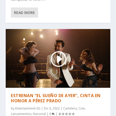
READ MORE
ESTRENAN “EL SUEÑO DE AYER”, CINTA EN
HONOR A PÉREZ PRADO
by
Entertainment SG
|
Dic 6, 2022
|
Cartelera
,
Cine
,
Lanzamientos
,
Nacional
|
0
|