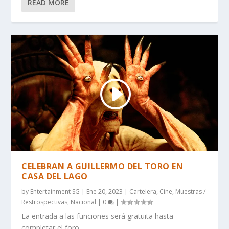
READ MORE
CELEBRAN A GUILLERMO DEL TORO EN
CASA DEL LAGO
by
Entertainment SG
|
Ene 20, 2023
|
Cartelera
,
Cine
,
Muestras /
Restrospectivas
,
Nacional
|
0
|
La entrada a las funciones será gratuita hasta
completar el foro……