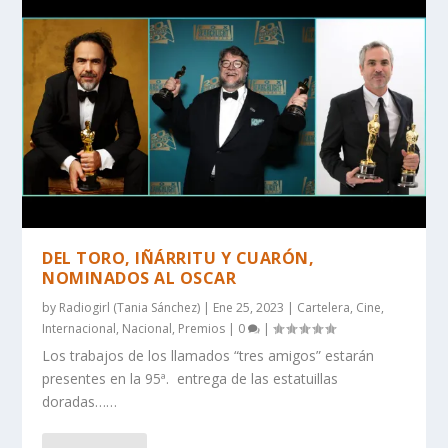
DEL TORO, IÑÁRRITU Y CUARÓN,
NOMINADOS AL OSCAR
by
Radiogirl (Tania Sánchez)
|
Ene 25, 2023
|
Cartelera
,
Cine
,
Internacional
,
Nacional
,
Premios
|
0
|
Los trabajos de los llamados “tres amigos” estarán
presentes en la 95ª. entrega de las estatuillas
doradas……