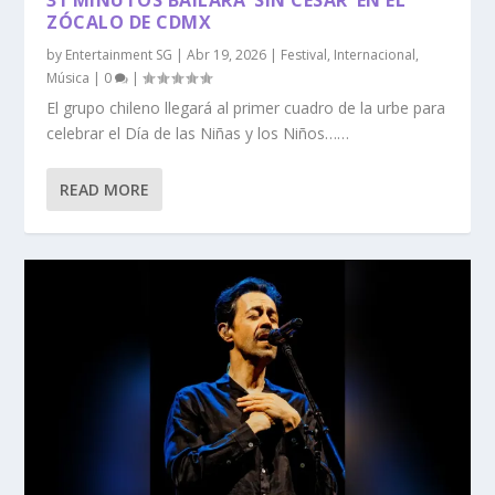
ZÓCALO DE CDMX
by
Entertainment SG
|
Abr 19, 2026
|
Festival
,
Internacional
,
Música
|
0
|
El grupo chileno llegará al primer cuadro de la urbe para
celebrar el Día de las Niñas y los Niños……
READ MORE