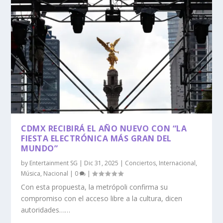
CDMX RECIBIRÁ EL AÑO NUEVO CON “LA
FIESTA ELECTRÓNICA MÁS GRAN DEL
MUNDO”
by
Entertainment SG
|
Dic 31, 2025
|
Conciertos
,
Internacional
,
Música
,
Nacional
|
0
|
Con esta propuesta, la metrópoli confirma su
compromiso con el acceso libre a la cultura, dicen
autoridades……