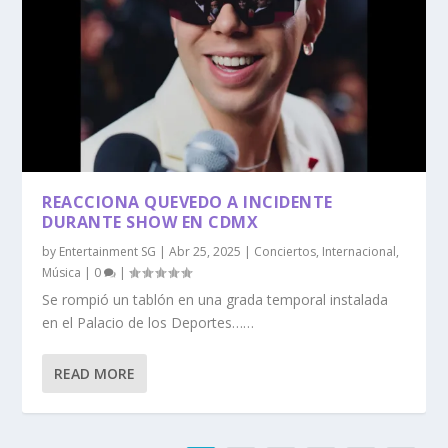
REACCIONA QUEVEDO A INCIDENTE
DURANTE SHOW EN CDMX
by
Entertainment SG
|
Abr 25, 2025
|
Conciertos
,
Internacional
,
Música
|
0
|
Se rompió un tablón en una grada temporal instalada
en el Palacio de los Deportes……
READ MORE