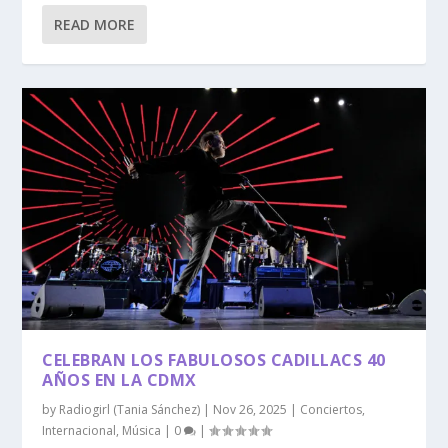
READ MORE
CELEBRAN LOS FABULOSOS CADILLACS 40
AÑOS EN LA CDMX
by
Radiogirl (Tania Sánchez)
|
Nov 26, 2025
|
Conciertos
,
Internacional
,
Música
|
0
|