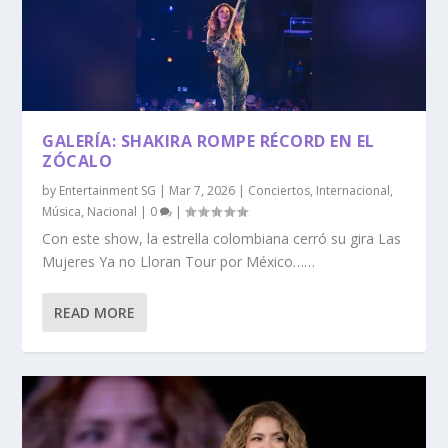
GALERÍA: SHAKIRA ROMPE RÉCORD EN EL
ZÓCALO
by
Entertainment SG
|
Mar 7, 2026
|
Conciertos
,
Internacional
,
Música
,
Nacional
|
0
|
Con este show, la estrella colombiana cerró su gira Las
Mujeres Ya no Lloran Tour por México……
READ MORE