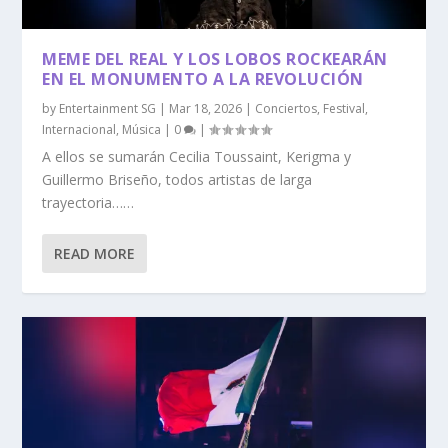
MEME DEL REAL Y LOS LOBOS ROCKEARÁN
EN EL MONUMENTO A LA REVOLUCIÓN
by
Entertainment SG
|
Mar 18, 2026
|
Conciertos
,
Festival
,
Internacional
,
Música
|
0
|
A ellos se sumarán Cecilia Toussaint, Kerigma y
Guillermo Briseño, todos artistas de larga
trayectoria……
READ MORE