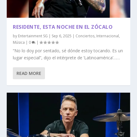
RESIDENTE, ESTA NOCHE EN EL ZÓCALO
by
Entertainment SG
|
Sep 6, 2025
|
Conciertos
,
Internacional
,
Música
|
0
|
“No lo doy por sentado, sé dónde estoy tocando. Es un
lugar especial”, dijo el intérprete de ‘Latinoamérica’……
READ MORE