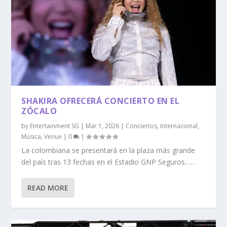
SHAKIRA OFRECERÁ CONCIERTO EN EL
ZÓCALO
by
Entertainment SG
|
Mar 1, 2026
|
Conciertos
,
Internacional
,
Música
,
Venue
|
0
|
La colombiana se presentará en la plaza más grande
del país tras 13 fechas en el Estadio GNP Seguros……
READ MORE