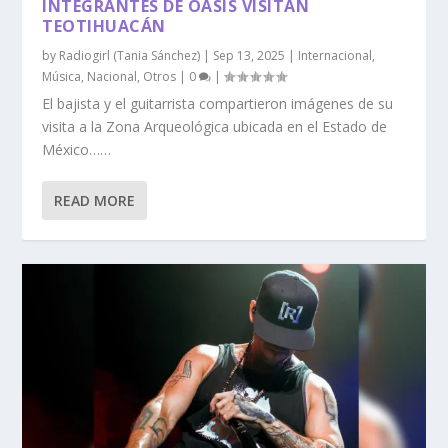
INTEGRANTES DE OASIS VISITAN
TEOTIHUACÁN
by
Radiogirl (Tania Sánchez)
|
Sep 13, 2025
|
Internacional
,
Música
,
Nacional
,
Otros
|
0
|
El bajista y el guitarrista compartieron imágenes de su
visita a la Zona Arqueológica ubicada en el Estado de
México……
READ MORE