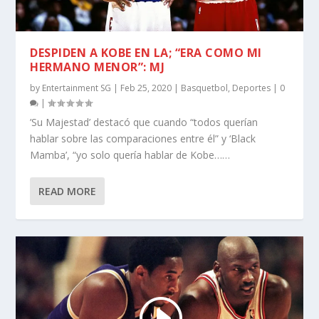
DESPIDEN A KOBE EN LA; “ERA COMO MI
HERMANO MENOR”: MJ
by
Entertainment SG
|
Feb 25, 2020
|
Basquetbol
,
Deportes
|
0
|
’Su Majestad’ destacó que cuando “todos querían
hablar sobre las comparaciones entre él” y ‘Black
Mamba’, “yo solo quería hablar de Kobe……
READ MORE