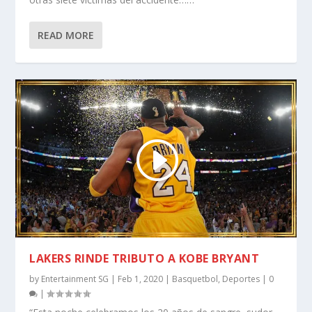
READ MORE
LAKERS RINDE TRIBUTO A KOBE BRYANT
by
Entertainment SG
|
Feb 1, 2020
|
Basquetbol
,
Deportes
|
0
|