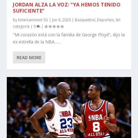
JORDAN ALZA LA VOZ: “YA HEMOS TENIDO
SUFICIENTE”
by
Entertainment SG
|
Jun 6, 2020
|
Basquetbol
,
Deportes
,
Sin
categoría
|
0
|
“Mi corazón está con la familia de George Floyd”, dijo la
ex estrella de la NBA……
READ MORE