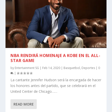
NBA RENDIRÁ HOMENAJE A KOBE EN EL ALL-
STAR GAME
by
Entertainment SG
|
Feb 14, 2020
|
Basquetbol
,
Deportes
|
0
|
La cantante Jennifer Hudson será la encargada de hacer
los honores antes del partido, que se celebrará en el
United Center de Chicago……
READ MORE