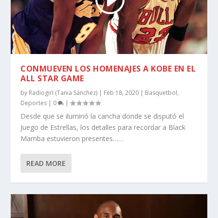
CONMUEVEN LOS HOMENAJES A KOBE EN EL
ALL STAR GAME
by
Radiogirl (Tania Sánchez)
|
Feb 18, 2020
|
Basquetbol
,
Deportes
|
0
|
Desde que se iluminó la cancha donde se disputó el
Juego de Estrellas, los detalles para recordar a Black
Mamba estuvieron presentes……
READ MORE