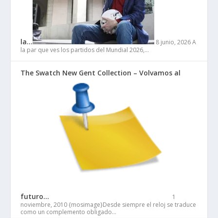
la…
8 junio, 2026
A
la par que ves los partidos del Mundial 2026,…
The Swatch New Gent Collection – Volvamos al
futuro…
1
noviembre, 2010
{mosimage}Desde siempre el reloj se traduce
como un complemento obligado…