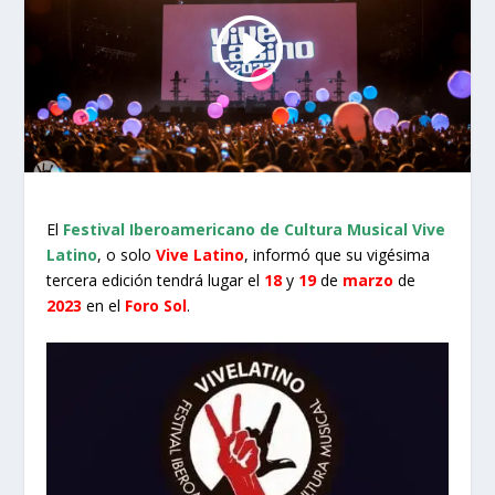
El
Festival Iberoamericano de Cultura Musical Vive
Latino
, o solo
Vive Latino
, informó que su vigésima
tercera edición tendrá lugar el
18
y
19
de
marzo
de
2023
en el
Foro Sol
.