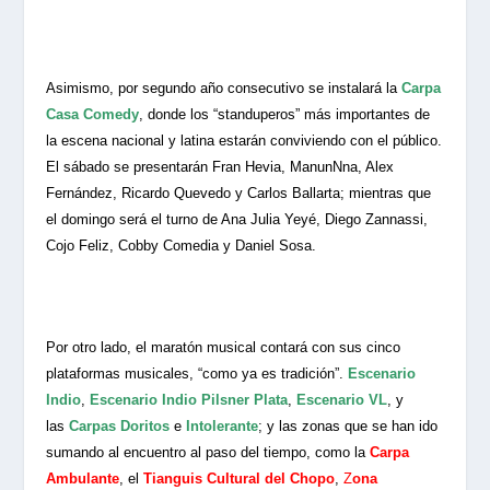
Asimismo, por segundo año consecutivo se instalará la
Carpa
Casa Comedy
, donde los “standuperos” más importantes de
la escena nacional y latina estarán conviviendo con el público.
El sábado se presentarán Fran Hevia, ManunNna, Alex
Fernández, Ricardo Quevedo y Carlos Ballarta; mientras que
el domingo será el turno de Ana Julia Yeyé, Diego Zannassi,
Cojo Feliz, Cobby Comedia y Daniel Sosa.
Por otro lado, el maratón musical contará con sus cinco
plataformas musicales, “como ya es tradición”.
Escenario
Indio
,
Escenario Indio Pilsner Plata
,
Escenario VL
,
y
las
Carpas Doritos
e
Intolerante
; y las zonas que se han ido
sumando al encuentro al paso del tiempo, como la
Carpa
Ambulante
, el
Tianguis Cultural del Chopo
,
Z
ona