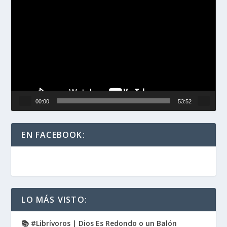
Reproductor
de
vídeo
00:00
53:52
EN FACEBOOK:
LO MÁS VISTO:
📚 #Librívoros | Dios Es Redondo o un Balón