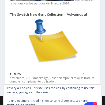
la par que ves los partidos del Mundial 2026,…
The Swatch New Gent Collection – Volvamos al
futuro…
1
noviembre, 2010
{mosimage}Desde siempre el reloj se traduce
como un complemento obligado…
Privacy & Cookies: This site uses cookies. By continuing to use this
website, you agree to their use.
To find out more, including how to control cookies, see here:
©Copyright Entertainment SG 2018, Todos los derechos
Política de cookie