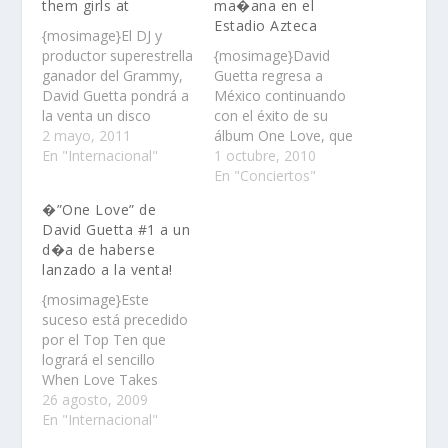
them girls at
ma�ana en el
Estadio Azteca
{mosimage}El DJ y
productor superestrella
{mosimage}David
ganador del Grammy,
Guetta regresa a
David Guetta pondrá a
México continuando
la venta un disco
con el éxito de su
completamente nuevo
2 mayo, 2011
álbum One Love, que
este verano……
En "Internacional"
permaneció un año en
1 octubre, 2010
el top 15 de ventas a
En "Conciertos"
nivel nacional en
�”One Love” de
México……
David Guetta #1 a un
d�a de haberse
lanzado a la venta!
{mosimage}Este
suceso está precedido
por el Top Ten que
logrará el sencillo
When Love Takes
Over al inicio de esta
26 agosto, 2009
semana……
En "Internacional"