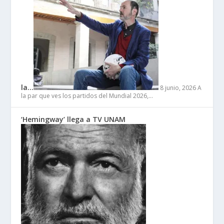
la…
8 junio, 2026
A
la par que ves los partidos del Mundial 2026,…
‘Hemingway’ llega a TV UNAM