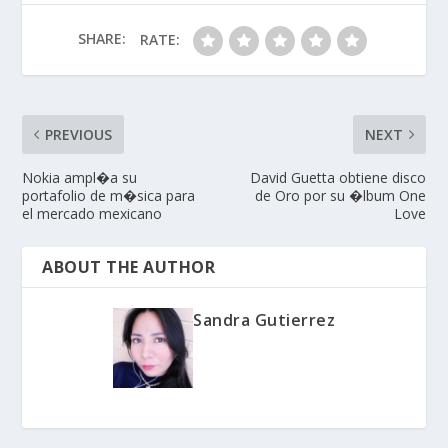
actividades urbanas, al
distinguirse por
SHARE:
RATE:
mantener su estilo
clásico con…
PREVIOUS
NEXT
Nokia ampl�a su
David Guetta obtiene disco
portafolio de m�sica para
de Oro por su �lbum One
el mercado mexicano
Love
ABOUT THE AUTHOR
Sandra Gutierrez