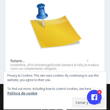
futuro…
1
noviembre, 2010
{mosimage}Desde siempre el reloj se traduce
como un complemento obligado…
Privacy & Cookies: This site uses cookies. By continuing to use this
website, you agree to their use.
To find out more, including how to control cookies, see here:
©Copyright Entertainment SG 2018, Todos los derechos
Política de cookie
reservados, Imagenes y material en este sitio no pueden ser
reproducidas sin permiso