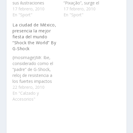
sus ilustraciones
“Pixação”, surge el
caricaturescas y
17 febrero, 2010
artista de Sao Paolo
17 febrero, 2010
contribuciones al
En "Sport"
llamado Nunca, que ha
En "Sport"
fenómeno del diseño
elaborado un kit único
La ciudad de México,
de juguetes, se toma
que se conecta a la
presencia la mejor
muy en serio su papel
gente de los pueblos
fiesta del mundo
dentro del deporte……
jóvenes que gustan del
“Shock the World” By
deporte……
G-Shock
{mosimage}Mr. Ibe,
considerado como el
“padre” de G-Shock,
reloj de resistencia a
los fuertes impactos
por caída libre, mostró
22 febrero, 2010
su historia e
En "Calzado y
inspiración para
Accesorios"
desarrollar la
tecnología de G-Shock
y explicó como ha
llegado a ser ícono
para las diferentes