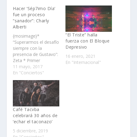
Hacer ‘Sép7imo Día’
fue un proceso
“sanador”: Charly
Alberti
“El Triste” halla
{mosimage}*
fuerza con El Bloque
“Superarmos el desafío
Depresivo
siempre con la
presencia de Gustavo”:
16 enero, 2021
Zeta * Primer
En "Internacional"
espectáculo de Cirque
11 mayo, 2017
du Soleil sobre un
En "Conciertos"
grupo latino Para
Héctor 'Zeta' Bosio y
Charly Alberti, los dos
integrantes de Soda
Stereo, su trabajo para
Sép7imo Día - No
Café Tacvba
Descansaré de Cirque
celebrará 30 años de
du Soleil, inspirado en
‘echar el taconazo’
la…
5 diciembre, 2019
En "Conciertos"