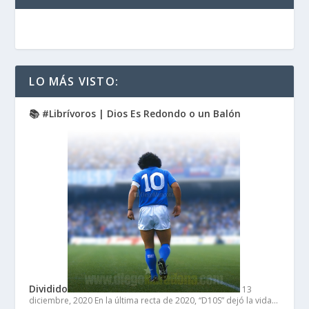
LO MÁS VISTO:
📚 #Librívoros | Dios Es Redondo o un Balón
Dividido
13
diciembre, 2020
En la última recta de 2020, “D10S” dejó la vida…