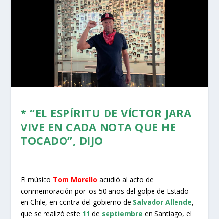
* “EL ESPÍRITU DE VÍCTOR JARA
VIVE EN CADA NOTA QUE HE
TOCADO”, DIJO
El músico
Tom Morello
acudió al acto de
conmemoración por los 50 años del golpe de Estado
en Chile, en contra del gobierno de
Salvador Allende
,
que se realizó este
11
de
septiembre
en Santiago, el