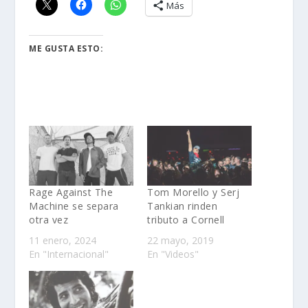
Más
ME GUSTA ESTO:
Rage Against The
Tom Morello y Serj
Machine se separa
Tankian rinden
otra vez
tributo a Cornell
11 enero, 2024
22 mayo, 2019
En "Internacional"
En "Videos"