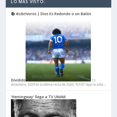
LO MÁS VISTO:
📚 #Librívoros | Dios Es Redondo o un Balón
Dividido
13
diciembre, 2020
En la última recta de 2020, “D10S” dejó la vida…
‘Hemingway’ llega a TV UNAM