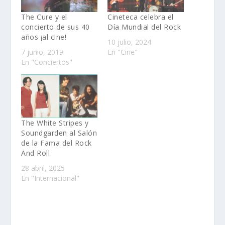
The Cure y el
Cineteca celebra el
concierto de sus 40
Día Mundial del Rock
años ¡al cine!
10 julio, 2024
7 junio, 2019
En "Cine"
En "Conciertos"
The White Stripes y
Soundgarden al Salón
de la Fama del Rock
And Roll
28 abril, 2025
En "Internacional"