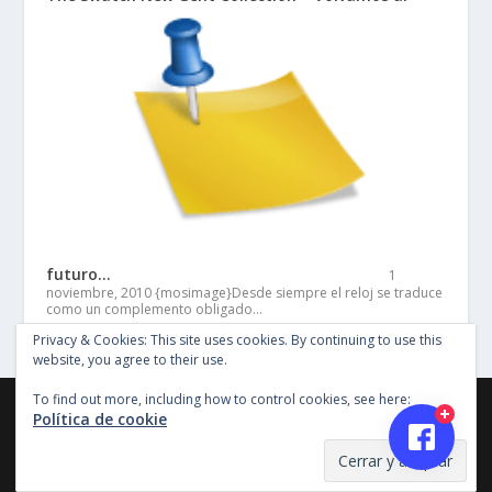
futuro…
1
noviembre, 2010
{mosimage}Desde siempre el reloj se traduce
como un complemento obligado…
Privacy & Cookies: This site uses cookies. By continuing to use this
website, you agree to their use.
To find out more, including how to control cookies, see here:
©Copyright Entertainment SG 2018, Todos los derechos
Política de cookie
reservados, Imagenes y material en este sitio no pueden ser
reproducidas sin permiso