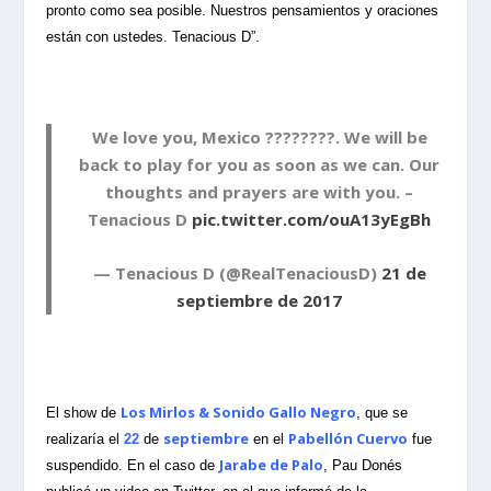
pronto como sea posible. Nuestros pensamientos y oraciones
están con ustedes. Tenacious D”.
We love you, Mexico ????????. We will be
back to play for you as soon as we can. Our
thoughts and prayers are with you. –
Tenacious D
pic.twitter.com/ouA13yEgBh
— Tenacious D (@RealTenaciousD)
21 de
septiembre de 2017
Los Mirlos & Sonido Gallo Negro
El show de
, que se
septiembre
Pabellón Cuervo
realizaría el
22
de
en el
fue
Jarabe de Palo
suspendido. En el caso de
, Pau Donés