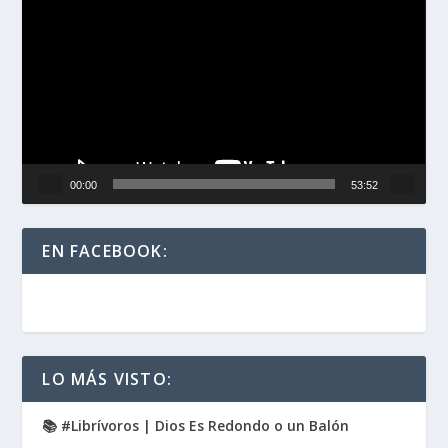
de
vídeo
00:00
53:52
EN FACEBOOK:
LO MÁS VISTO:
📚 #Librívoros | Dios Es Redondo o un Balón