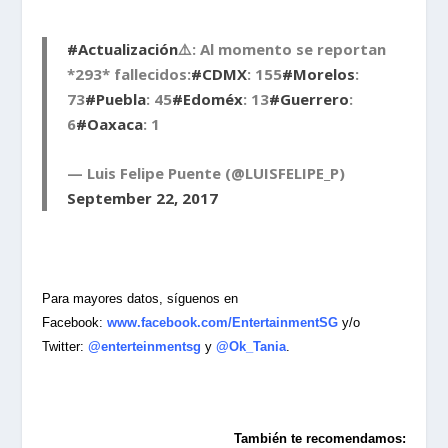
#Actualización
⚠️: Al momento se reportan
*293* fallecidos:
#CDMX
: 155
#Morelos
:
73
#Puebla
: 45
#Edoméx
: 13
#Guerrero
:
6
#Oaxaca
: 1
— Luis Felipe Puente (@LUISFELIPE_P)
September 22, 2017
Para mayores datos, síguenos en
Facebook:
www.facebook.com/EntertainmentSG
y/o
Twitter:
@enterteinmentsg
y
@Ok_Tania
.
También te recomendamos: