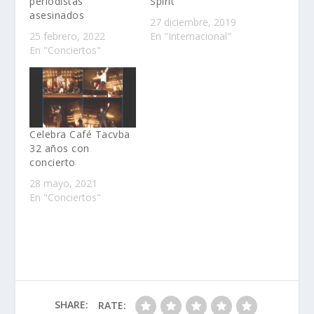
periodistas
Spirit’
asesinados
27 diciembre, 2019
25 febrero, 2022
En "Internacional"
En "Conciertos"
Celebra Café Tacvba
32 años con
concierto
28 mayo, 2021
En "Conciertos"
SHARE:
RATE: