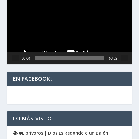
de
vídeo
00:00
53:52
EN FACEBOOK:
LO MÁS VISTO:
📚 #Librívoros | Dios Es Redondo o un Balón