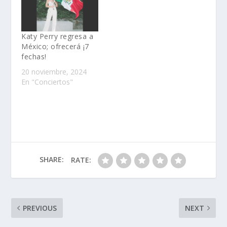
es todo un éxito
internacional……
Katy Perry regresa a
México; ofrecerá ¡7
fechas!
20 noviembre, 2024
En "Conciertos"
SHARE:
RATE:
PREVIOUS
NEXT