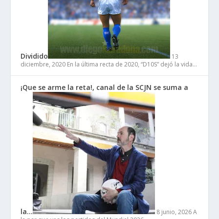
Dividido
13
diciembre, 2020
En la última recta de 2020, “D10S” dejó la vida…
¡Que se arme la reta!, canal de la SCJN se suma a
la…
8 junio, 2026
A