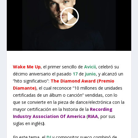
Wake Me Up
, el primer sencillo de
Avicii
, celebró su
décimo aniversario el pasado
17
de
junio
, y alcanzó un
“hito significativo”:
The Diamond Award (Premio
Diamante)
, el cual reconoce “10 millones de unidades
certificadas de un álbum o canción” vendidas, con lo
que se convierte en la pieza de dance/electrónica con la
mayor certificación en la historia de la
Recording
Industry Association Of America
(
RIAA
, por sus
siglas en inglés
)
.
En este tema, el
DJ
y compositor sueco combinó de