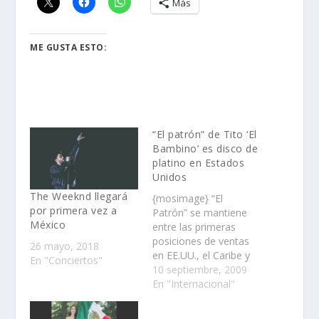
Más
ME GUSTA ESTO:
“El patrón” de Tito ‘El
Bambino’ es disco de
platino en Estados
Unidos
The Weeknd llegará
{mosimage} “El
por primera vez a
Patrón” se mantiene
México
entre las primeras
posiciones de ventas
26 mayo, 2018
en EE.UU., el Caribe y
En "Conciertos"
América Latina
10 septiembre, 2009
Igualmente, el primer
En "Internacional"
sencillo promocional
del álbum, “El amor”,