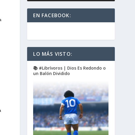
EN FACEBOOK:
a
LO MÁS VISTO:
📚 #Librívoros | Dios Es Redondo o
un Balón Dividido
a