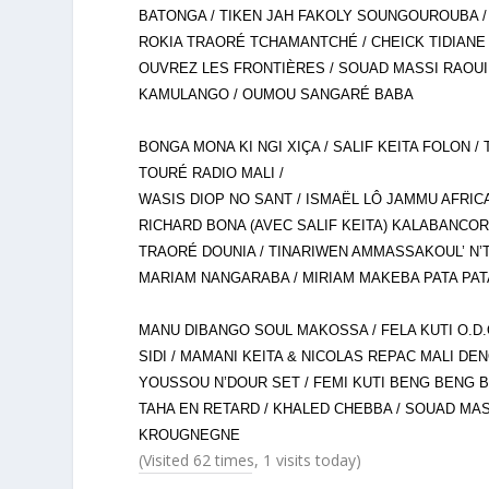
BATONGA / TIKEN JAH FAKOLY SOUNGOUROUBA / KH
ROKIA TRAORÉ TCHAMANTCHÉ / CHEICK TIDIANE
OUVREZ LES FRONTIÈRES / SOUAD MASSI RAOUI
KAMULANGO / OUMOU SANGARÉ BABA
BONGA MONA KI NGI XIÇA / SALIF KEITA FOLON /
TOURÉ RADIO MALI /
WASIS DIOP NO SANT / ISMAËL LÔ JAMMU AFRIC
RICHARD BONA (AVEC SALIF KEITA) KALABANCORO
TRAORÉ DOUNIA / TINARIWEN AMMASSAKOUL’ N’T
MARIAM NANGARABA / MIRIAM MAKEBA PATA PA
MANU DIBANGO SOUL MAKOSSA / FELA KUTI O.D.O.
SIDI / MAMANI KEITA & NICOLAS REPAC MALI DE
YOUSSOU N’DOUR SET / FEMI KUTI BENG BENG B
TAHA EN RETARD / KHALED CHEBBA / SOUAD MAS
KROUGNEGNE
(Visited 62 times, 1 visits today)