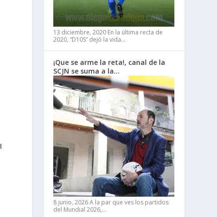
13 diciembre, 2020
En la última recta de
2020, “D10S” dejó la vida…
¡Que se arme la reta!, canal de la
SCJN se suma a la…
/
I
8 junio, 2026
A la par que ves los partidos
del Mundial 2026,…