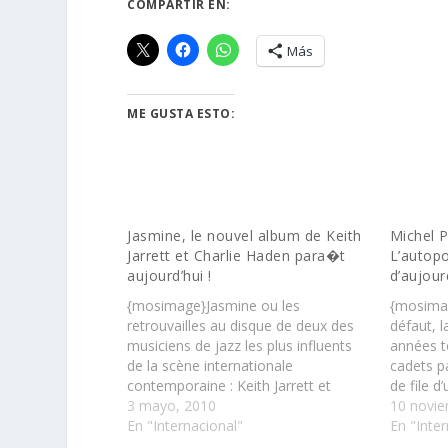
COMPARTIR EN:
Más
ME GUSTA ESTO:
Jasmine, le nouvel album de Keith
Michel P
Jarrett et Charlie Haden para�t
L’autopo
aujourd’hui !
d’aujourd
{mosimage}Jasmine ou les
{mosimage
retrouvailles au disque de deux des
défaut, l
musiciens de jazz les plus influents
années to
de la scène internationale
cadets p
contemporaine : Keith Jarrett et
de file d
Charlie Haden……
3 mayo, 2010
exigeant
10 novie
En "Internacional"
volontie
En "Inter
d’aventu