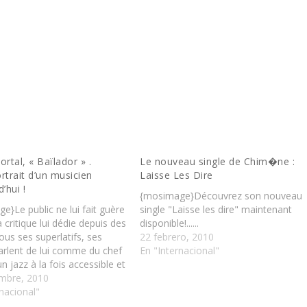
ortal, « Baïlador » .
Le nouveau single de Chim�ne :
rtrait d’un musicien
Laisse Les Dire
’hui !
{mosimage}Découvrez son nouveau
}Le public ne lui fait guère
single "Laisse les dire" maintenant
a critique lui dédie depuis des
disponible!......
us ses superlatifs, ses
22 febrero, 2010
arlent de lui comme du chef
En "Internacional"
’un jazz à la fois accessible et
, ses pairs avouent
mbre, 2010
rs combien sa boulimie
nacional"
res les impressionne……