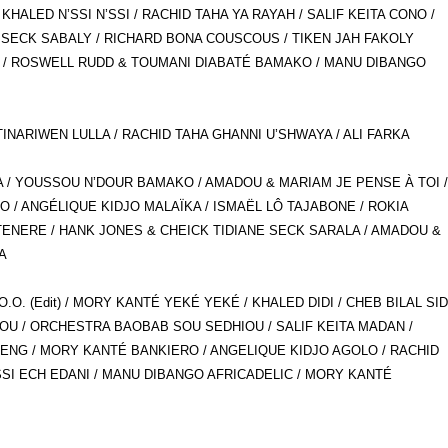
ALED N’SSI N’SSI / RACHID TAHA YA RAYAH / SALIF KEITA CONO /
 SECK SABALY / RICHARD BONA COUSCOUS / TIKEN JAH FAKOLY
 / ROSWELL RUDD & TOUMANI DIABATÉ BAMAKO / MANU DIBANGO
 TINARIWEN LULLA / RACHID TAHA GHANNI U’SHWAYA / ALI FARKA
A / YOUSSOU N’DOUR BAMAKO / AMADOU & MARIAM JE PENSE À TOI 
 / ANGÉLIQUE KIDJO MALAÏKA / ISMAËL LÔ TAJABONE / ROKIA
ENERE / HANK JONES & CHEICK TIDIANE SECK SARALA / AMADOU &
TA
O. (Edit) / MORY KANTÉ YEKÉ YEKÉ / KHALED DIDI / CHEB BILAL SID
NOU / ORCHESTRA BAOBAB SOU SEDHIOU / SALIF KEITA MADAN /
ENG / MORY KANTÉ BANKIERO / ANGELIQUE KIDJO AGOLO / RACHID
SI ECH EDANI / MANU DIBANGO AFRICADELIC / MORY KANTÉ