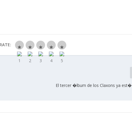
RATE:
s
El tercer �lbum de los Claxons ya est�