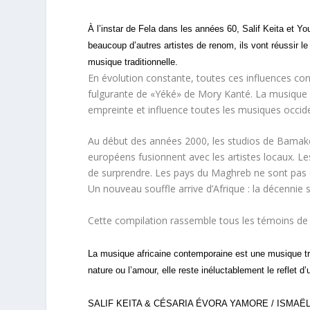
À l’instar de Fela dans les années 60, Salif Keita et Y
beaucoup d’autres artistes de renom, ils vont réussir l
musique traditionnelle.
En évolution constante, toutes ces influences con
fulgurante de «Yéké» de Mory Kanté. La musique 
empreinte et influence toutes les musiques occid
Au début des années 2000, les studios de Bamako
européens fusionnent avec les artistes locaux. Les
de surprendre. Les pays du Maghreb ne sont pas 
Un nouveau souffle arrive d’Afrique : la décennie 
Cette compilation rassemble tous les témoins de c
La musique africaine contemporaine est une musique trè
nature ou l’amour, elle reste inéluctablement le reflet d
SALIF KEITA & CÉSARIA ÉVORA YAMORE / ISMAËL