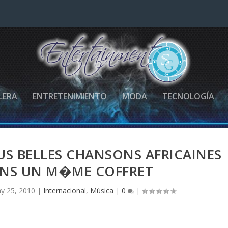
LERA
ENTRETENIMIENTO
MODA
TECNOLOGÍA
US BELLES CHANSONS AFRICAINES
NS UN M�ME COFFRET
y 25, 2010
|
Internacional
,
Música
|
0
|