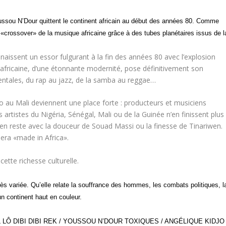
oussou N’Dour quittent le continent africain au début des années 80.
Comme
e «crossover» de la musique africaine grâce à des tubes planétaires issus de l
naissent un essor fulgurant à la fin des années 80 avec l’explosion
africaine, d’une étonnante modernité, pose définitivement son
entales, du rap au jazz, de la samba au reggae…
 au Mali deviennent une place forte : producteurs et musiciens
 artistes du Nigéria, Sénégal, Mali ou de la Guinée n’en finissent plus
en reste avec la douceur de Souad Massi ou la finesse de Tinariwen.
sera «made in Africa».
ette richesse culturelle.
s variée. Qu’elle relate la souffrance des hommes, les combats politiques, l
’un continent haut en couleur.
 LÔ DIBI DIBI REK / YOUSSOU N’DOUR TOXIQUES / ANGÉLIQUE KIDJO