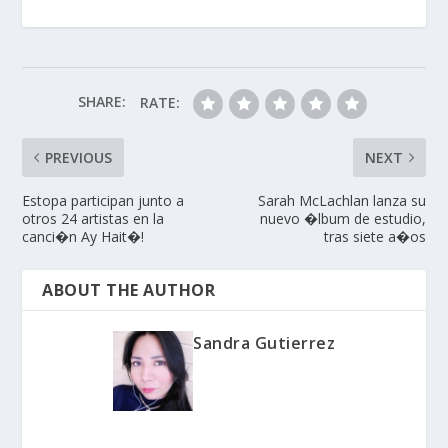
carrera solista
registradas en el Citi
Field, antes conocido
como el Shea
Stadium, inmueble
SHARE:
RATE:
donde los Beatles
ofrecieron su histórico
concierto en 1965……
PREVIOUS
NEXT
Estopa participan junto a
Sarah McLachlan lanza su
otros 24 artistas en la
nuevo �lbum de estudio,
canci�n Ay Hait�!
tras siete a�os
ABOUT THE AUTHOR
Sandra Gutierrez