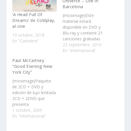
Universe – Live in
Barcelona
‘A Head Full Of
{mosimage}Este
Dreams’ de Coldplay,
material estará
al cine
disponible en DVD y
Blu-ray y contiene 21
19 octubre, 2018
canciones grabadas
En "Cartelera"
durante las
23 septiembre, 2010
presentaciones que
En "Internacional"
ofrecieron el 20 y 21
Paul McCartney
de noviembre de
“Good Evening New
2009……
York City”
{mosimage}Paquete
de 2CD + DVD y
edición de lujo limitada
2CD + 2DVD que
presenta
deslumbrantes
1 octubre, 2009
interpretaciones a
En "Internacional"
clásicos de los Beatles,
los Wings y de su