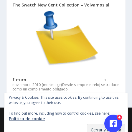
The Swatch New Gent Collection – Volvamos al
futuro…
1
noviembre, 2010
{mosimage}Desde siempre el reloj se traduce
como un complemento obligado…
Privacy & Cookies: This site uses cookies. By continuing to use this
website, you agree to their use.
To find out more, including how to control cookies, see here:
©Copyright Entertainment SG 2018, Todos los derechos
Política de cookie
reservados, Imagenes y material en este sitio no pueden ser
reproducidas sin permiso