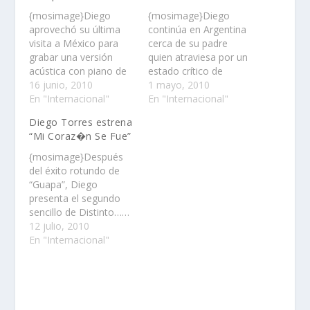
{mosimage}Diego
{mosimage}Diego
aprovechó su última
continúa en Argentina
visita a México para
cerca de su padre
grabar una versión
quien atraviesa por un
acústica con piano de
estado crítico de
su éxito “Guapa”……
16 junio, 2010
salud……
1 mayo, 2010
En "Internacional"
En "Internacional"
Diego Torres estrena
“Mi Coraz�n Se Fue”
{mosimage}Después
del éxito rotundo de
“Guapa”, Diego
presenta el segundo
sencillo de Distinto……
12 julio, 2010
En "Internacional"