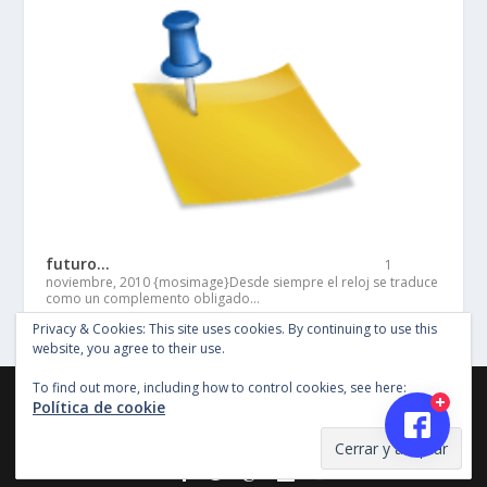
futuro…
1
noviembre, 2010
{mosimage}Desde siempre el reloj se traduce
como un complemento obligado…
Privacy & Cookies: This site uses cookies. By continuing to use this
website, you agree to their use.
To find out more, including how to control cookies, see here:
©Copyright Entertainment SG 2018, Todos los derechos
Política de cookie
reservados, Imagenes y material en este sitio no pueden ser
reproducidas sin permiso