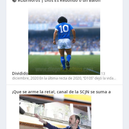
📚 #Librívoros | Dios Es Redondo o un Balón
Dividido
13
diciembre, 2020
En la última recta de 2020, “D10S” dejó la vida…
¡Que se arme la reta!, canal de la SCJN se suma a