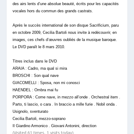
des airs lents d’une absolue beauté, écrits pour les capacités
vocales hors du commun des grands castrats.
Après le succès international de son disque Sacrificium, paru
en octobre 2009, Cecilia Bartoli nous invite à redécouvrir, en
images, ces chefs d’œuvres oubliés de la musique baroque.
Le DVD paraît le 8 mars 2010.
Titres inclus dans le DVD
ARAIA : Cadro, ma qual si mira
BROSCHI : Son qual nave
GIACOMELLI : Sposa, non mi conosci
HAENDEL : Ombra mai fu
PORPORA : Come nave, in mezzo all’onde . Orchestral item .
Parto, ti lascio, o cara . In braccio a mille furie . Nobil onda .
Usignolo, sventurato
Cecilia Bartoli, mezzo-soprano
Il Giardino Armonico . Giovani Antonini, direction
(Visited 61 times, 1 visits today)