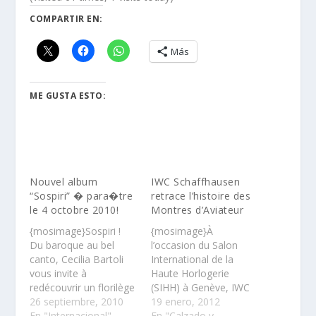
COMPARTIR EN:
Más
ME GUSTA ESTO:
Nouvel album
IWC Schaffhausen
“Sospiri” � para�tre
retrace l’histoire des
le 4 octobre 2010!
Montres d’Aviateur
{mosimage}Sospiri !
{mosimage}À
Du baroque au bel
l’occasion du Salon
canto, Cecilia Bartoli
International de la
vous invite à
Haute Horlogerie
redécouvrir un florilège
(SIHH) à Genève, IWC
de tous ses voyages
26 septiembre, 2010
Schaffhausen a convié
19 enero, 2012
musicaux……
En "Internacional"
un millier d’invités et de
En "Calzado y