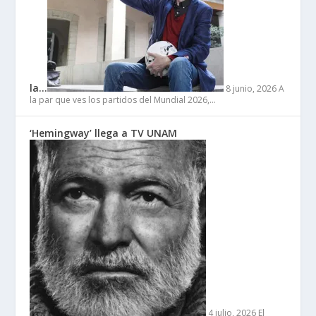
la…
8 junio, 2026
A
la par que ves los partidos del Mundial 2026,…
‘Hemingway’ llega a TV UNAM
4 julio, 2026
El