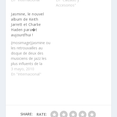
nombreux
Accesorios"
représentants des
Jasmine, le nouvel
médias du monde
album de Keith
entier à assister au
Jarrett et Charlie
lancement de sa
Haden para�t
nouvelle collection de
aujourd’hui !
Montres d’Aviateur.
Les invités ont eu le
{mosimage}Jasmine ou
plaisir d’assister à une
les retrouvailles au
soirée de…
disque de deux des
musiciens de jazz les
plus influents de la
scène internationale
3 mayo, 2010
contemporaine : Keith
En "Internacional"
Jarrett et Charlie
Haden……
SHARE:
RATE: