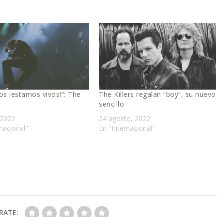
os ¡estamos vivos!”: The
The Killers regalan “boy”, su nuevo
sencillo
 2022
24 agosto, 2022
nacional"
En "Internacional"
RATE: