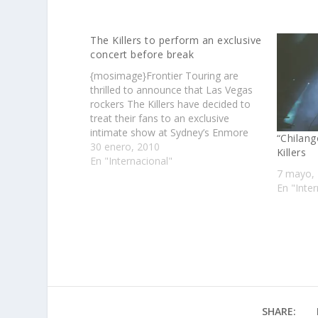
The Killers to perform an exclusive
concert before break
{mosimage}Frontier Touring are
thrilled to announce that Las Vegas
rockers The Killers have decided to
treat their fans to an exclusive
intimate show at Sydney’s Enmore
“Chilang
Theatre on 12 February 2010 to
30 enero, 2010
Killers
accompany their headlining slot at
En "Internacional"
7 mayo,
this years Good Vibrations
En "Inter
Festival……
SHARE: