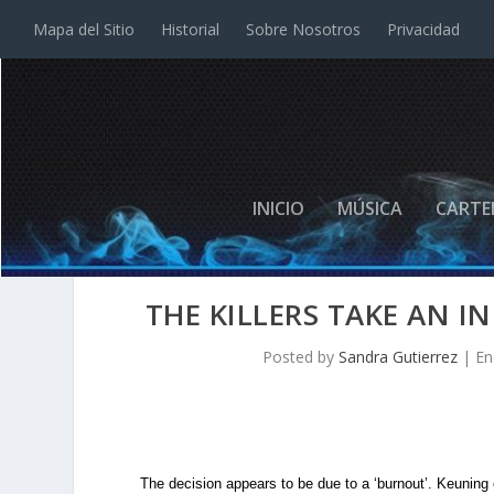
Mapa del Sitio
Historial
Sobre Nosotros
Privacidad
INICIO
MÚSICA
CARTE
THE KILLERS TAKE AN I
Posted by
Sandra Gutierrez
|
En
The decision appears to be due to a ‘burnout’. Keuning c