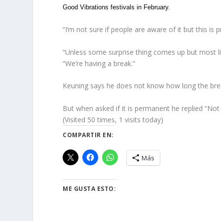
Good Vibrations festivals in February.
“I’m not sure if people are aware of it but this is
“Unless some surprise thing comes up but most lik
“We’re having a break.”
Keuning says he does not know how long the break
But when asked if it is permanent he replied “Not 
(Visited 50 times, 1 visits today)
COMPARTIR EN:
Más
ME GUSTA ESTO: