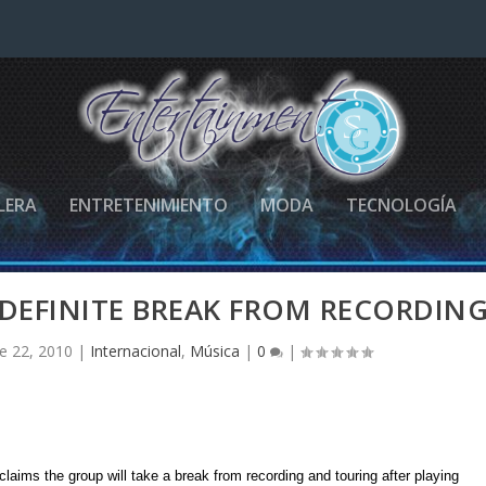
LERA
ENTRETENIMIENTO
MODA
TECNOLOGÍA
NDEFINITE BREAK FROM RECORDIN
e 22, 2010
|
Internacional
,
Música
|
0
|
laims the group will take a break from recording and touring after playing