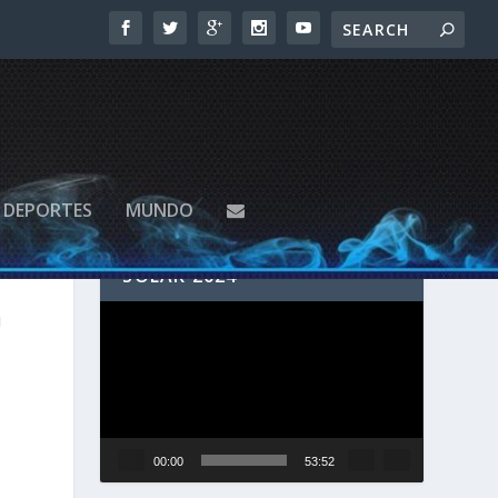
DEPORTES
MUNDO
SIGUE EN VIVO EL ECLIPSE
SOLAR 2024
G
Reproductor
de
vídeo
00:00
53:52