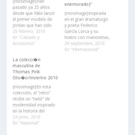
{mosimage}Han
enemorado)”
pasado ya 25 años
desde que Nike lanzó
{mosimage}Inspirada
el primer modelo de
en el gran dramaturgo
Jordan que han sido
y poeta Federico
uno de los tenis de
25 febrero, 2010
García Lorca y su
basketball más
En "Calzado y
teatro con marionetas,
vendidos desde su
Accesorios"
el gran diseñador
29 septiembre, 2010
creación en 1985……
mexicano Guillermo
En "Internacional"
León presenta su
La colecci�n
nueva colección
masculina de
Primavera-Verano
Thomas Pink
2011……
Oto�o/Invierno 2010
{mosimage}En esta
colección, el “retro”
recibe un “twist” de
modernidad inspirado
en la historia del
deporte inglés.
24 junio, 2010
En "Nacional"