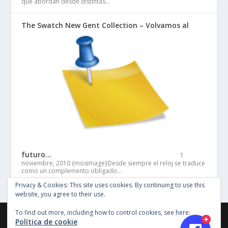
que abordan desde distintas…
The Swatch New Gent Collection – Volvamos al
futuro…
1
noviembre, 2010
{mosimage}Desde siempre el reloj se traduce
como un complemento obligado…
Privacy & Cookies: This site uses cookies. By continuing to use this
website, you agree to their use.
To find out more, including how to control cookies, see here:
©Copyright Entertainment SG 2018, Todos los derechos
Política de cookie
reservados, Imagenes y material en este sitio no pueden ser