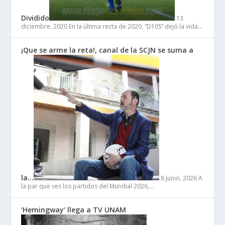
Dividido
13
diciembre, 2020
En la última recta de 2020, “D10S” dejó la vida…
¡Que se arme la reta!, canal de la SCJN se suma a
la…
8 junio, 2026
A
la par que ves los partidos del Mundial 2026,…
‘Hemingway’ llega a TV UNAM