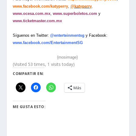
www.facebook.com/katyperry
,
@katyperry
,
www.ocesa.com.mx
,
www.superboletos.com
y
www.ticketmaster.com.mx
Síguenos en Twitter:
@enterteinmentsg
y Facebook:
www.facebook.com/EntertainmentSG
{mosimage}
(Visited 53 times, 1 visits today)
COMPARTIR EN:
Más
ME GUSTA ESTO: