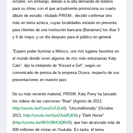
octubre; sin embargo, debido a la alta demanda de boletos
para su show, con el que actualmente promociona su cuarto
álbum de estudio –titulado PRISM-, decidió confirmar otro
más en tierra azteca, cuyas localidades estarán en preventa
para clientes de una institución bancaria (Banamex) los días 5
y 6 de mayo, y un día después para el público en general.
“Espero poder iluminar a México, uno mis lugares favoritos en
el mundo donde viven algunos de mis más entusiastas Katy
Cats”, dijo la intérprete de “Kissed a Girl”, según un
comunicado de prensa de la empresa Ocesa, respecto de sus
presentaciones en nuestro país.
De su más reciente material, PRISM, Katy Perry ha lanzado
los videos de las canciones “Roar” (Agosto de 2013,
http://youtu.be/CevxZvSJLk8
), “Unconditionally” (Octubre
2013,
http://youtu.be/XjwZAa2EjKA
) y “Dark Horse”
(
http://youtu.be/0KSOMA3QBU0
), que han alcanzado más de
600 millones de vistas en Youtube. En tanto, él tema