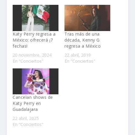
Katy Perry regresa a
Tras más de una
México; ofrecerá ¡7
década, Kenny G
fechas!
regresa a México
20 noviembre, 2024
22 abril, 2019
En "Conciertos"
En "Conciertos"
Cancelan shows de
Katy Perry en
Guadalajara
22 abril, 2025
En "Conciertos"