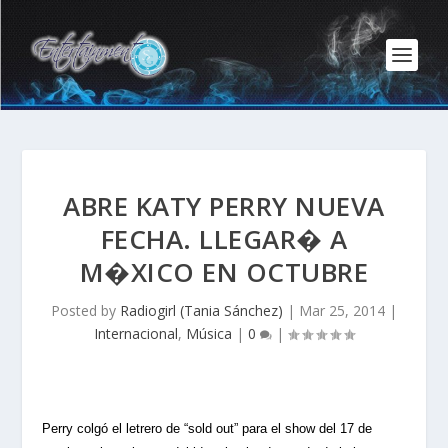
ABRE KATY PERRY NUEVA
FECHA. LLEGAR� A
M�XICO EN OCTUBRE
Posted by
Radiogirl (Tania Sánchez)
|
Mar 25, 2014
|
Internacional
,
Música
|
0
|
Perry colgó el letrero de “sold out” para el show del 17 de