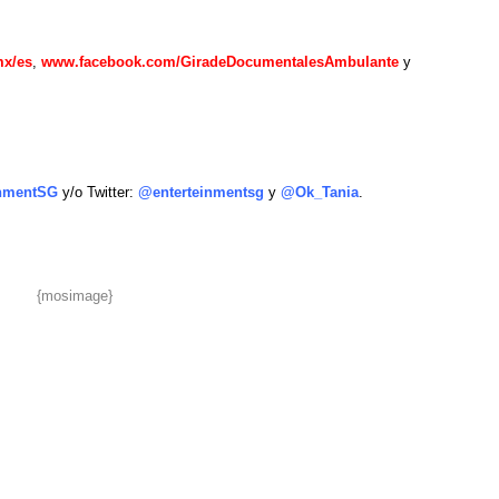
mx/es
,
www.facebook.com/GiradeDocumentalesAmbulante
y
inmentSG
y/o Twitter:
@enterteinmentsg
y
@Ok_Tania
.
{mosimage}