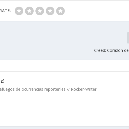
RATE:
Creed: Corazón d
ez)
gafuegos de ocurrencias reporteriles // Rocker-Writer