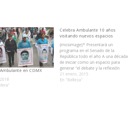
Celebra Ambulante 10 años
visitando nuevos espacios
{mosimage}* Presentará un
programa en el Senado de la
República todo el año A una década
de iniciar como un espacio para
generar “el debate y la reflexión
 Ambulante en CDMX
colectiva” a través del séptimo arte,
21 enero, 2015
 2018
Ambulante Gira de Documentales
En "Belleza"
elera"
2015 –que iniciará el 29 de
enero bajo el lema “¡Oh10!- llegará a
nuevos…