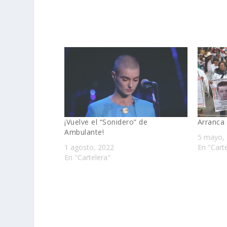
¡Vuelve el “Sonidero” de
Arranca
Ambulante!
5 mayo,
1 agosto, 2022
En "Cart
En "Cartelera"