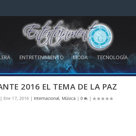
LERA
ENTRETENIMIENTO
MODA
TECNOLOGÍA
TE 2016 EL TEMA DE LA PAZ
|
Ene 17, 2016
|
Internacional
,
Música
|
0
|