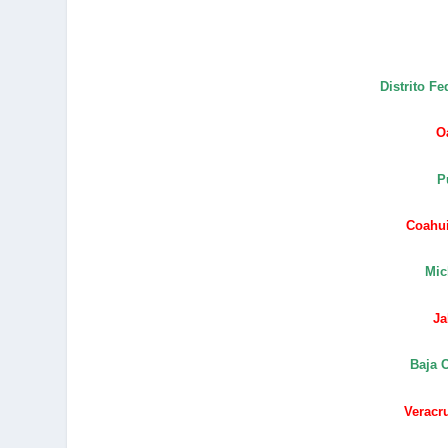
Distrito Fe
Oa
P
Coahui
Mic
Ja
Baja C
Veracr