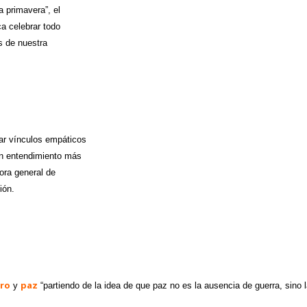
a primavera”, el
ca celebrar todo
s de nuestra
rear vínculos empáticos
un entendimiento más
tora general de
ión.
ro
paz
y
“partiendo de la idea de que paz no es la ausencia de guerra, sino 