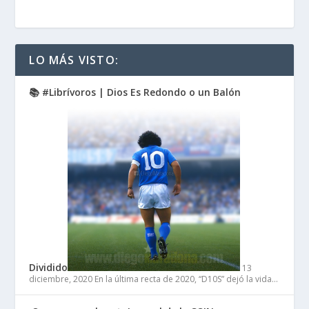
LO MÁS VISTO:
📚 #Librívoros | Dios Es Redondo o un Balón
Dividido
13
diciembre, 2020
En la última recta de 2020, “D10S” dejó la vida…