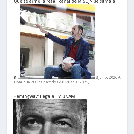
¡Que se arme la reta!, canal de la SCJN se suma a
la…
8 junio, 2026
A
la par que ves los partidos del Mundial 2026,…
‘Hemingway’ llega a TV UNAM