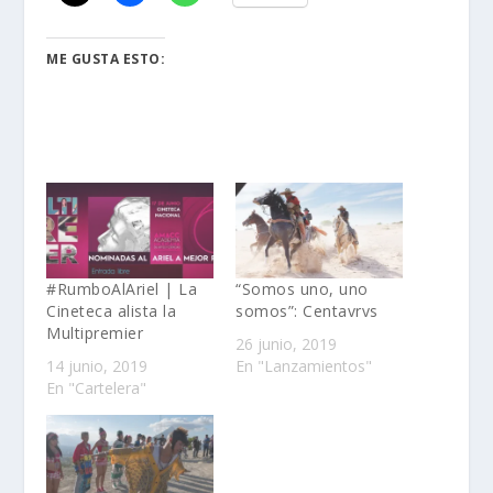
ME GUSTA ESTO:
#RumboAlAriel | La
“Somos uno, uno
Cineteca alista la
somos”: Centavrvs
Multipremier
26 junio, 2019
14 junio, 2019
En "Lanzamientos"
En "Cartelera"