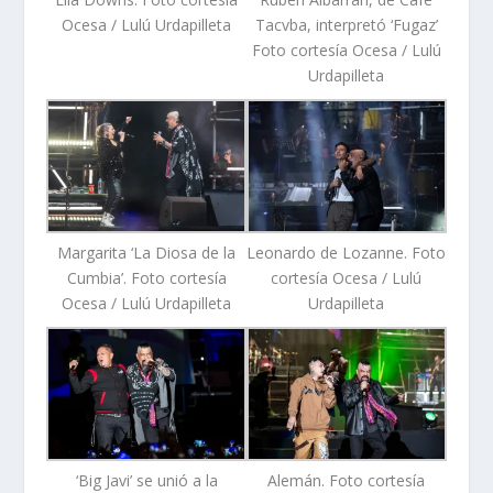
Ocesa / Lulú Urdapilleta
Tacvba, interpretó ‘Fugaz’
Foto cortesía Ocesa / Lulú
Urdapilleta
Margarita ‘La Diosa de la
Leonardo de Lozanne. Foto
Cumbia’. Foto cortesía
cortesía Ocesa / Lulú
Ocesa / Lulú Urdapilleta
Urdapilleta
‘Big Javi’ se unió a la
Alemán. Foto cortesía