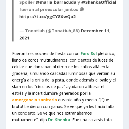
Spoiler
@maria_barracuda
y
@ShenkaOfficial
fueron al preescolar juntos 😁
https://t.co/ygCY8XwQu2
— Tonatiuh (@Tonatiuh_88)
December 11,
2021
Fueron tres noches de fiesta con un
Foro Sol
pletórico,
lleno de coros multitudinarios, con cientos de luces de
celular que danzaban al ritmo de los saltos allá en la
gradería, simulando cascadas luminosas que vertían su
energía a la orilla de la pista, donde además el baile y el
slam en los “círculos de paz” ayudaron a liberar el
estrés y la incertidumbre generados por la
emergencia sanitaria
durante año y medio. “¡Que
bruto! Le dieron con ganas. Se ve que ya les hacía falta
un concierto. Se ve que nos extrañábamos
mutuamente”, dijo
Dr. Shenka
. Fue una catarsis total.