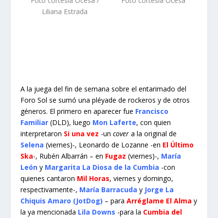
Foto cortesía Ocesa /
Foto cortesía Ocesa
Liliana Estrada
A la juega del fin de semana sobre el entarimado del
Foro Sol se sumó una pléyade de rockeros y de otros
géneros. El primero en aparecer fue
Francisco
Familiar
(DLD), luego
Mon Laferte
, con quien
interpretaron
Si una vez
-un
cover
a la original de
Selena
(viernes)-, Leonardo de Lozanne -en
El Último
Ska
-, Rubén Albarrán – en
Fugaz
(viernes)-,
María
León
y
Margarita La Diosa de la Cumbia
-con
quienes cantaron
Mil Horas
, viernes y domingo,
respectivamente-,
María Barracuda
y
Jorge La
Chiquis Amaro (JotDog)
– para
Arréglame El Alma
y
la ya mencionada
Lila Downs
-para la
Cumbia del