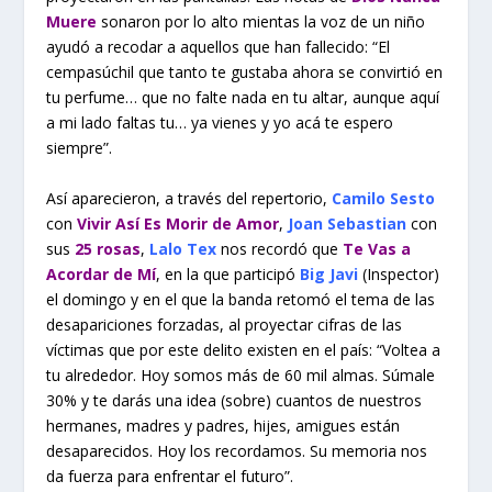
Muere
sonaron por lo alto mientas la voz de un niño
ayudó a recodar a aquellos que han fallecido: “El
cempasúchil que tanto te gustaba ahora se convirtió en
tu perfume… que no falte nada en tu altar, aunque aquí
a mi lado faltas tu… ya vienes y yo acá te espero
siempre”.
Así aparecieron, a través del repertorio,
Camilo Sesto
con
Vivir Así Es Morir de Amor
,
Joan Sebastian
con
sus
25 rosas
,
Lalo Tex
nos recordó que
Te Vas a
Acordar de Mí
, en la que participó
Big Javi
(Inspector)
el domingo y en el que la banda retomó el tema de las
desapariciones forzadas, al proyectar cifras de las
víctimas que por este delito existen en el país: “Voltea a
tu alrededor. Hoy somos más de 60 mil almas. Súmale
30% y te darás una idea (sobre) cuantos de nuestros
hermanes, madres y padres, hijes, amigues están
desaparecidos. Hoy los recordamos. Su memoria nos
da fuerza para enfrentar el futuro”.