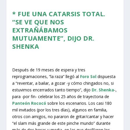
* FUE UNA CATARSIS TOTAL.
“SE VE QUE NOS
EXTRAÑÁBAMOS
MUTUAMENTE”, DIJO DR.
SHENKA
Después de 19 meses de espera y tres
reprogramaciones, “la raza” llegó al
Foro Sol
dispuesta
a “reventar, a bailar, a gozar -y cómo chingados no, si
estuvimos encerrados tanto tiempo”, dijo
Dr. Shenka
-,
para -por fin- celebrar los 25 años de trayectoria de
Panteón Rococó
sobre los escenarios. Los casi 180
mil invitados (por los tres días), algunos en familia,
otros con amigos, no pararon de gritar/cantar y hacer
“el slam más grande de este pinche mundo” durante
más de dos horas y media, en las que desfilaron los