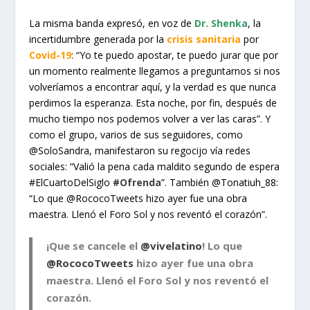
La misma banda expresó, en voz de
Dr. Shenka
, la
incertidumbre generada por la
crisis sanitaria
por
Covid-19
: “Yo te puedo apostar, te puedo jurar que por
un momento realmente llegamos a preguntarnos si nos
volveríamos a encontrar aquí, y la verdad es que nunca
perdimos la esperanza. Esta noche, por fin, después de
mucho tiempo nos podemos volver a ver las caras”. Y
como el grupo, varios de sus seguidores, como
@SoloSandra, manifestaron su regocijo vía redes
sociales: “Valió la pena cada maldito segundo de espera
#ElCuartoDelSiglo
#Ofrenda
”. También @Tonatiuh_88:
“Lo que @RococoTweets hizo ayer fue una obra
maestra. Llenó el Foro Sol y nos reventó el corazón”.
¡Que se cancele el
@vivelatino
! Lo que
@RococoTweets
hizo ayer fue una obra
maestra. Llenó el Foro Sol y nos reventó el
corazón.