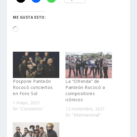
ME GUSTA ESTO:
Loading…
Pospone Panteón
La “Ofrenda” de
Rococó conciertos
Panteón Rococó a
en Foro Sol
compositores
icónicos
1 mayo, 2021
En "Conciertos"
12 noviembre, 2021
En "Internacional"