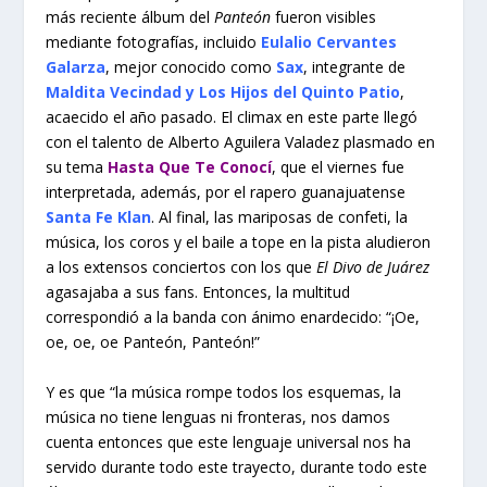
más reciente álbum del
Panteón
fueron visibles
mediante fotografías, incluido
Eulalio Cervantes
Galarza
, mejor conocido como
Sax
, integrante de
Maldita Vecindad y Los Hijos del Quinto Patio
,
acaecido el año pasado. El climax en este parte llegó
con el talento de Alberto Aguilera Valadez plasmado en
su tema
Hasta Que Te Conocí
, que el viernes fue
interpretada, además, por el rapero guanajuatense
Santa Fe Klan
. Al final, las mariposas de confeti, la
música, los coros y el baile a tope en la pista aludieron
a los extensos conciertos con los que
El Divo de Juárez
agasajaba a sus fans. Entonces, la multitud
correspondió a la banda con ánimo enardecido: “¡Oe,
oe, oe, oe Panteón, Panteón!”
Y es que “la música rompe todos los esquemas, la
música no tiene lenguas ni fronteras, nos damos
cuenta entonces que este lenguaje universal nos ha
servido durante todo este trayecto, durante todo este