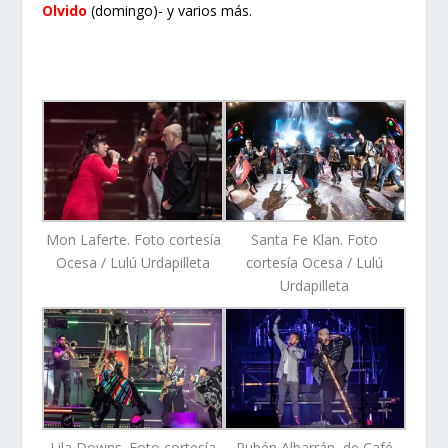
Olvido
(domingo)- y varios más.
Mon Laferte. Foto cortesía
Santa Fe Klan. Foto
Ocesa / Lulú Urdapilleta
cortesía Ocesa / Lulú
Urdapilleta
Lila Downs. Foto cortesía
Rubén Albarrán, de Café