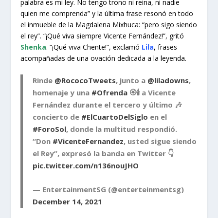
palabra es mi ley. No tengo trono ni reina, ni nadie
quien me comprenda” y la última frase resonó en todo
el inmueble de la Magdalena Mixhuca: “pero sigo siendo
el rey”. “¡Qué viva siempre Vicente Fernández!”, gritó
Shenka
. “¡Qué viva Chente!”, exclamó
Lila
, frases
acompañadas de una ovación dedicada a la leyenda.
Rinde
@RococoTweets
, junto a
@liladowns
,
homenaje y una
#Ofrenda
🏵🕯️ a Vicente
Fernández durante el tercero y último 🎶
concierto de
#ElCuartoDelSiglo
en el
#ForoSol
, donde la multitud respondió.
“Don
#VicenteFernandez
, usted sigue siendo
el Rey”, expresó la banda en Twitter 👇
pic.twitter.com/n136nouJHO
— EntertainmentSG (@enterteinmentsg)
December 14, 2021