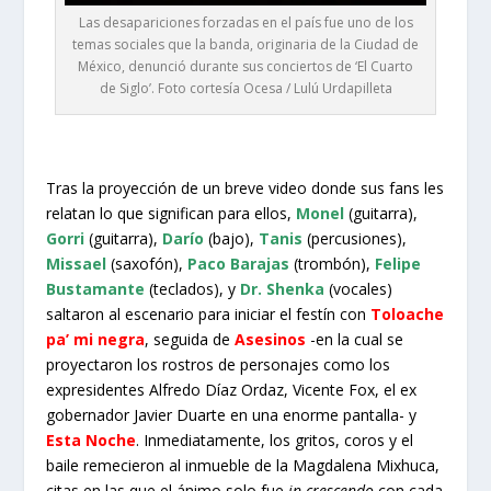
Las desapariciones forzadas en el país fue uno de los
temas sociales que la banda, originaria de la Ciudad de
México, denunció durante sus conciertos de ‘El Cuarto
de Siglo’. Foto cortesía Ocesa / Lulú Urdapilleta
Tras la proyección de un breve video donde sus fans les
relatan lo que significan para ellos,
Monel
(guitarra),
Gorri
(guitarra),
Darío
(bajo),
Tanis
(percusiones),
Missael
(saxofón),
Paco Barajas
(trombón),
Felipe
Bustamante
(teclados), y
Dr. Shenka
(vocales)
saltaron al escenario para iniciar el festín con
Toloache
pa’ mi negra
, seguida de
Asesinos
-en la cual se
proyectaron los rostros de personajes como los
expresidentes Alfredo Díaz Ordaz, Vicente Fox, el ex
gobernador Javier Duarte en una enorme pantalla- y
Esta Noche
. Inmediatamente, los gritos, coros y el
baile remecieron al inmueble de la Magdalena Mixhuca,
citas en las que el ánimo solo fue
in crescendo
con cada