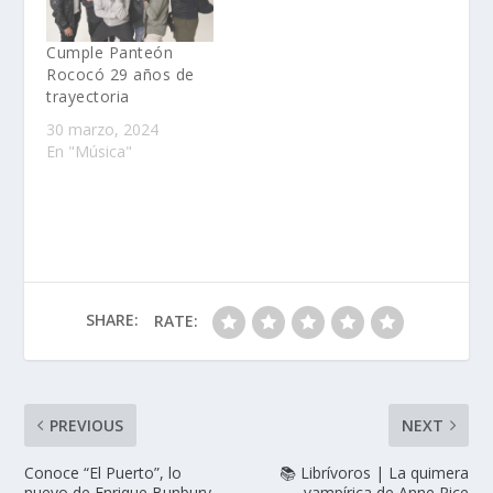
Cumple Panteón
Rococó 29 años de
trayectoria
30 marzo, 2024
En "Música"
SHARE:
RATE:
PREVIOUS
NEXT
Conoce “El Puerto”, lo
📚 Librívoros | La quimera
nuevo de Enrique Bunbury
vampírica de Anne Rice