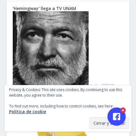
‘Hemingway’ llega a TV UNAM
4 julio, 2026
El
Privacy & Cookies: This site uses cookies. By continuing to use this
canal universitario presenta una serie que te adentra en…
website, you agree to their use.
The Swatch New Gent Collection – Volvamos al
To find out more, including how to control cookies, see here:
Política de cookie