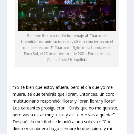
Panteón Rococó rindió homenaje al ‘Charro de
Huentitán’ durante su tercero y último concierto con el
que celebraron ‘El Cuarto de Siglo’ de la banda en el
Foro Sol, el 12 de diciembre de 2021. Foto cortesía
Ocesa / Lulú Urdapilleta
“Yo sé bien que estoy afuera, pero el día que yo me
muera, sé que tendrás que llorar”. Entonces, un coro
multitudinario respondió: “llorar y llorar, llorar y llorar”.
Los cantantes prosiguieron: “Dirás que no me quisiste,
pero vas a estar muy triste y así te me vas a quedar”.
Después la multitud se le unió a una sola voz: “Con
dinero y sin dinero hago siempre lo que quiero y mi