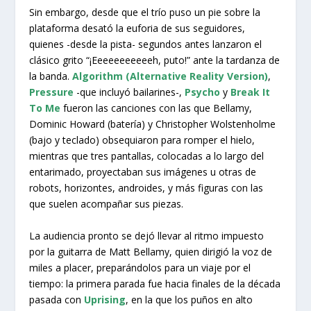
Sin embargo, desde que el trío puso un pie sobre la
plataforma desató la euforia de sus seguidores,
quienes -desde la pista- segundos antes lanzaron el
clásico grito “¡Eeeeeeeeeeeh, puto!” ante la tardanza de
la banda.
Algorithm (Alternative Reality Version)
,
Pressure
-que incluyó bailarines-,
Psycho
y
Break It
To Me
fueron las canciones con las que Bellamy,
Dominic Howard (batería) y Christopher Wolstenholme
(bajo y teclado) obsequiaron para romper el hielo,
mientras que tres pantallas, colocadas a lo largo del
entarimado, proyectaban sus imágenes u otras de
robots, horizontes, androides, y más figuras con las
que suelen acompañar sus piezas.
La audiencia pronto se dejó llevar al ritmo impuesto
por la guitarra de Matt Bellamy, quien dirigió la voz de
miles a placer, preparándolos para un viaje por el
tiempo: la primera parada fue hacia finales de la década
pasada con
Uprising
, en la que los puños en alto