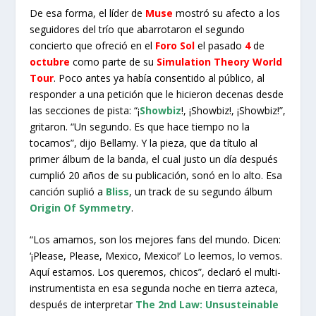
De esa forma, el líder de
Muse
mostró su afecto a los
seguidores del trío que abarrotaron el segundo
concierto que ofreció en el
Foro Sol
el pasado
4
de
octubre
como parte de su
Simulation Theory World
Tour
.
Poco antes ya había consentido al público, al
responder a una petición que le hicieron decenas desde
las secciones de pista: “¡
Showbiz
!, ¡Showbiz!, ¡Showbiz!”,
gritaron. “Un segundo. Es que hace tiempo no la
tocamos”, dijo Bellamy. Y la pieza, que da título al
primer álbum de la banda, el cual justo un día después
cumplió 20 años de su publicación, sonó en lo alto. Esa
canción suplió a
Bliss
, un track de su segundo álbum
Origin Of
Symmetry
.
“Los amamos, son los mejores fans del mundo. Dicen:
‘¡Please, Please, Mexico, Mexico!’ Lo leemos, lo vemos.
Aquí estamos. Los queremos, chicos”, declaró el multi-
instrumentista en esa segunda noche en tierra azteca,
después de interpretar
The 2nd Law: Unsusteinable