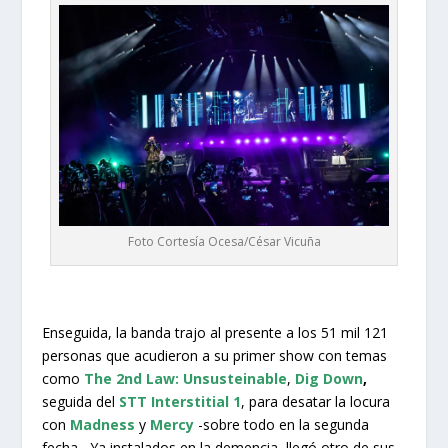
Foto Cortesía Ocesa/César Vicuña
Enseguida, la banda trajo al presente a los 51 mil 121
personas que acudieron a su primer show con temas
como
The 2nd Law: Unsusteinable
,
Dig Down
,
seguida del
STT Interstitial 1
, para desatar la locura
con
Madness
y
Mercy
-sobre todo en la segunda
fecha-. Ya instalados en la demencia, llegó otro de sus