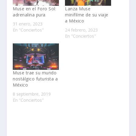
Muse en el Foro Sol:
Lanza Muse
adrenalina pura
minifilme de su viaje
a México
31 enero, 2023
En "Conciertos"
24 febrero, 2023
En "Conciertos"
Muse trae su mundo
nostálgico futurista a
México
8 septiembre, 2019
En "Conciertos"