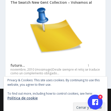
The Swatch New Gent Collection – Volvamos al
futuro…
1
noviembre, 2010
{mosimage}Desde siempre el reloj se traduce
como un complemento obligado…
Privacy & Cookies: This site uses cookies. By continuing to use this
website, you agree to their use.
To find out more, including how to control cookies, see here:
©Copyright Entertainment SG 2018, Todos los derechos
Política de cookie
reservados, Imagenes y material en este sitio no pueden ser
reproducidas sin permiso