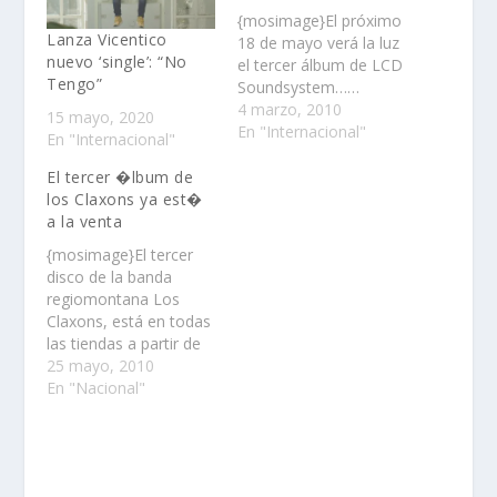
{mosimage}El próximo
Lanza Vicentico
18 de mayo verá la luz
nuevo ‘single’: “No
el tercer álbum de LCD
Tengo”
Soundsystem……
4 marzo, 2010
15 mayo, 2020
En "Internacional"
En "Internacional"
El tercer �lbum de
los Claxons ya est�
a la venta
{mosimage}El tercer
disco de la banda
regiomontana Los
Claxons, está en todas
las tiendas a partir de
hoy. El álbum
25 mayo, 2010
homónimo contiene el
En "Nacional"
primer sencillo “Tal Vez
Me Estoy Tomando El
Pelo”……