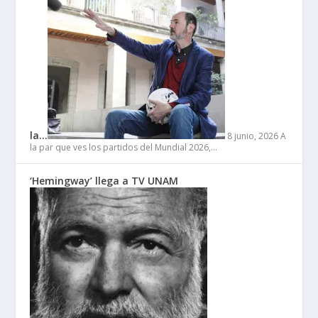
la…
8 junio, 2026
A
la par que ves los partidos del Mundial 2026,…
‘Hemingway’ llega a TV UNAM