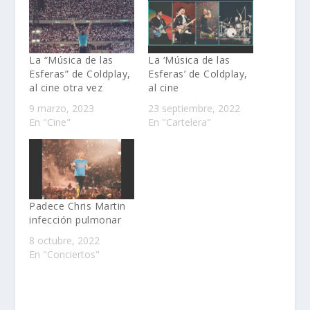
La “Música de las
La ‘Música de las
Esferas” de Coldplay,
Esferas’ de Coldplay,
al cine otra vez
al cine
9 marzo, 2023
23 septiembre, 2022
En "Cine"
En "Cartelera"
Padece Chris Martin
infección pulmonar
8 octubre, 2022
En "Conciertos"