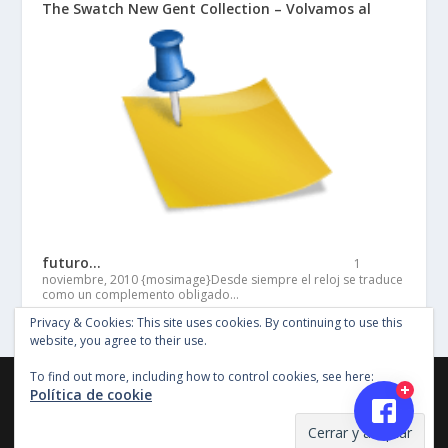
The Swatch New Gent Collection – Volvamos al
futuro…
1
noviembre, 2010
{mosimage}Desde siempre el reloj se traduce
como un complemento obligado…
Privacy & Cookies: This site uses cookies. By continuing to use this
website, you agree to their use.
To find out more, including how to control cookies, see here:
©Copyright Entertainment SG 2018, Todos los derechos
Política de cookie
reservados, Imagenes y material en este sitio no pueden ser
reproducidas sin permiso