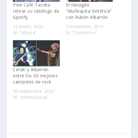
Pide Café Tacvba
El Haragán:
retirar su catálogo de
“Muñequita Sintética”
Spotify
con Rubén Albarrán
12 enero, 2026
9 noviembre, 2019
En "Música"
En "Conciertos"
Cerati y Albarrán
entre los 50 mejores
cantantes de rock
30 septiembre, 2023
En "Internacional"