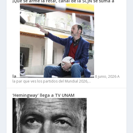
¡Que se arme la reta!, canal de la SCJN se suma a
la…
8 junio, 2026
A
la par que ves los partidos del Mundial 2026,…
‘Hemingway’ llega a TV UNAM