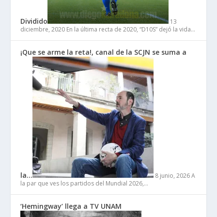
Dividido
13
diciembre, 2020
En la última recta de 2020, “D10S” dejó la vida…
¡Que se arme la reta!, canal de la SCJN se suma a
la…
8 junio, 2026
A
la par que ves los partidos del Mundial 2026,…
‘Hemingway’ llega a TV UNAM