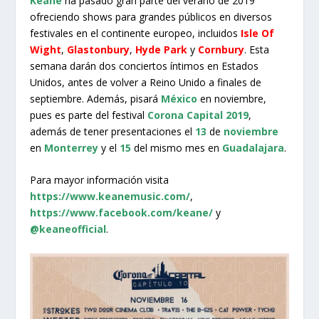
Keane
ha pasado gran parte del verano de 2019
ofreciendo shows para grandes públicos en diversos
festivales en el continente europeo, incluidos
Isle Of
Wight
,
Glastonbury
,
Hyde Park
y
Cornbury
. Esta
semana darán dos conciertos íntimos en Estados
Unidos, antes de volver a Reino Unido a finales de
septiembre. Además, pisará
México
en noviembre,
pues es parte del festival
Corona Capital 2019
,
además de tener presentaciones el
13
de
noviembre
en
Monterrey
y el
15
del mismo mes en
Guadalajara
.
Para mayor información visita
https://www.keanemusic.com/
,
https://www.facebook.com/keane/
y
@keaneofficial
.