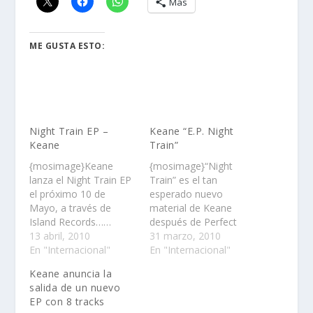
Más
ME GUSTA ESTO:
Night Train EP –
Keane “E.P. Night
Keane
Train”
{mosimage}Keane
{mosimage}“Night
lanza el Night Train EP
Train” es el tan
el próximo 10 de
esperado nuevo
Mayo, a través de
material de Keane
Island Records……
después de Perfect
13 abril, 2010
Symmetry……
31 marzo, 2010
En "Internacional"
En "Internacional"
Keane anuncia la
salida de un nuevo
EP con 8 tracks