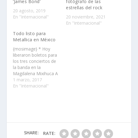
‘James Bond’
fotógrafo de las
estrellas del rock
20 agosto, 2019
En "Internacional"
20 noviembre, 2021
En "Internacional"
Todo listo para
Metallica en México
{mosimage} * Hoy
liberaron boletos para
los tres conciertos de
la banda en la
Magdalena Mixihuca A
unas horas de que
1 marzo, 2017
Metallica se suba al
En "Internacional"
escenario del Foro Sol
para ofrecer tres
shows como parte de
su World Wired Tour,
con el que promueve
su más reciente álbum
Hardwired… To Self-
SHARE:
RATE:
Destruct,…