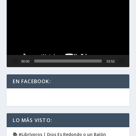
Reproductor
de
vídeo
00:00
53:52
EN FACEBOOK:
LO MÁS VISTO:
📚 #Librívoros | Dios Es Redondo o un Balón