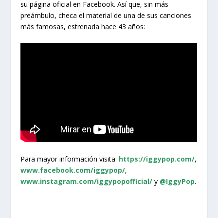
su página oficial en Facebook. Así que, sin más
preámbulo, checa el material de una de sus canciones
más famosas, estrenada hace 43 años:
Para mayor información visita:
https://iggypop.com/
,
www.facebook.com/iggypop/
,
www.instagram.com/iggypopofficial/
y
@IggyPop
.