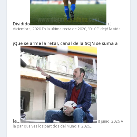
Dividido
13
diciembre, 2020
En la última recta de 2020, “D10S” dejó la vida…
¡Que se arme la reta!, canal de la SCJN se suma a
la…
8 junio, 2026
A
la par que ves los partidos del Mundial 2026,…