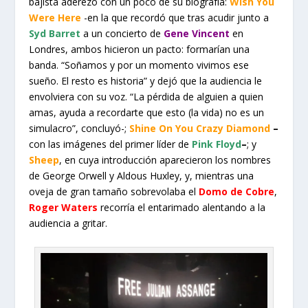
bajista aderezó con un poco de su biografía:
Wish You
Were Here
-en la que recordó que tras acudir junto a
Syd Barret
a un concierto de
Gene Vincent
en
Londres, ambos hicieron un pacto: formarían una
banda. “Soñamos y por un momento vivimos ese
sueño. El resto es historia” y dejó que la audiencia le
envolviera con su voz. “La pérdida de alguien a quien
amas, ayuda a recordarte que esto (la vida) no es un
simulacro”, concluyó-;
Shine On You Crazy Diamond
–
con las imágenes del primer líder de
Pink Floyd
–
; y
Sheep
, en cuya introducción aparecieron los nombres
de George Orwell y Aldous Huxley, y, mientras una
oveja de gran tamaño sobrevolaba el
Domo de Cobre
,
Roger Waters
recorría el entarimado alentando a la
audiencia a gritar.