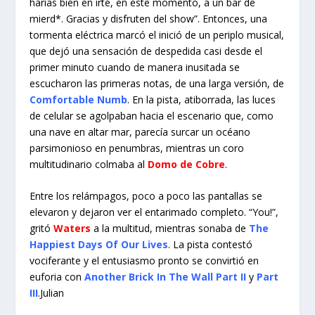
harías bien en irte, en este momento, a un bar de
mierd*. Gracias y disfruten del show”. Entonces, una
tormenta eléctrica marcó el inició de un periplo musical,
que dejó una sensación de despedida casi desde el
primer minuto cuando de manera inusitada se
escucharon las primeras notas, de una larga versión, de
Comfortable Numb
. En la pista, atiborrada, las luces
de celular se agolpaban hacia el escenario que, como
una nave en altar mar, parecía surcar un océano
parsimonioso en penumbras, mientras un coro
multitudinario colmaba al
Domo de Cobre
.
Entre los relámpagos, poco a poco las pantallas se
elevaron y dejaron ver el entarimado completo. “You!”,
gritó
Waters
a la multitud, mientras sonaba de
The
Happiest Days Of Our Lives
. La pista contestó
vociferante y el entusiasmo pronto se convirtió en
euforia con
Another Brick In The Wall Part II
y
Part
III
.Julian