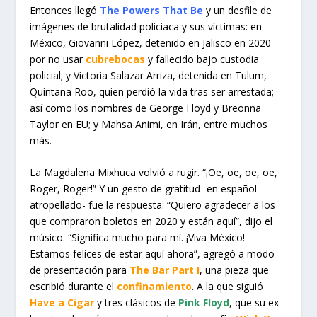
Entonces llegó
The Powers That Be
y un desfile de
imágenes de brutalidad policiaca y sus víctimas: en
México, Giovanni López, detenido en Jalisco en 2020
por no usar
cubrebocas
y fallecido bajo custodia
policial; y Victoria Salazar Arriza, detenida en Tulum,
Quintana Roo, quien perdió la vida tras ser arrestada;
así como los nombres de George Floyd y Breonna
Taylor en EU; y Mahsa Animi, en Irán, entre muchos
más.
La Magdalena Mixhuca volvió a rugir. “¡Oe, oe, oe, oe,
Roger, Roger!” Y un gesto de gratitud -en español
atropellado- fue la respuesta: “Quiero agradecer a los
que compraron boletos en 2020 y están aquí”, dijo el
músico. “Significa mucho para mí. ¡Viva México!
Estamos felices de estar aquí ahora”, agregó a modo
de presentación para
The Bar Part I
, una pieza que
escribió durante el
confinamiento
. A la que siguió
Have a Cigar
y tres clásicos de
Pink Floyd
, que su ex