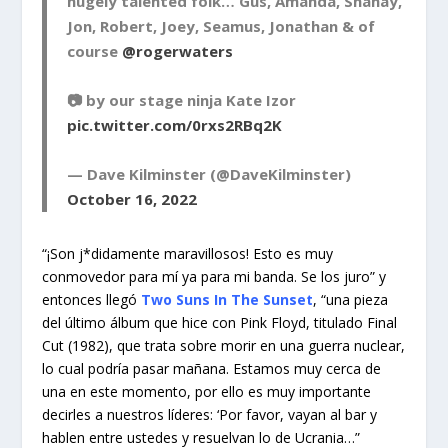
hugely talented folk… Gus, Amanda, Shanay,
Jon, Robert, Joey, Seamus, Jonathan & of
course
@rogerwaters
📷 by our stage ninja Kate Izor
pic.twitter.com/0rxs2RBq2K
— Dave Kilminster (@DaveKilminster)
October 16, 2022
“¡Son j*didamente maravillosos! Esto es muy
conmovedor para mí ya para mi banda. Se los juro” y
entonces llegó
Two Suns In The Sunset
, “una pieza
del último álbum que hice con Pink Floyd, titulado Final
Cut (1982), que trata sobre morir en una guerra nuclear,
lo cual podría pasar mañana. Estamos muy cerca de
una en este momento, por ello es muy importante
decirles a nuestros líderes: ‘Por favor, vayan al bar y
hablen entre ustedes y resuelvan lo de Ucrania…”