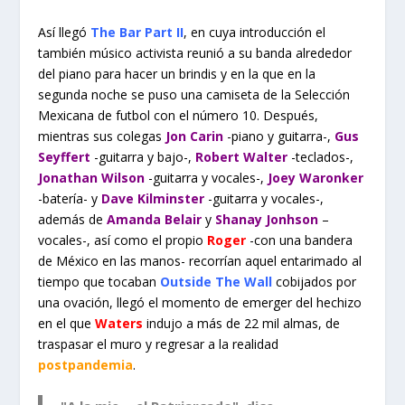
Así llegó
The Bar Part II
, en cuya introducción el
también músico activista reunió a su banda alrededor
del piano para hacer un brindis y en la que en la
segunda noche se puso una camiseta de la Selección
Mexicana de futbol con el número 10. Después,
mientras sus colegas
Jon Carin
-piano y guitarra-,
Gus
Seyffert
-guitarra y bajo-,
Robert Walter
-teclados-,
Jonathan Wilson
-guitarra y vocales-,
Joey Waronker
-batería- y
Dave Kilminster
-guitarra y vocales-,
además de
Amanda Belair
y
Shanay Jonhson
–
vocales-, así como el propio
Roger
-con una bandera
de México en las manos- recorrían aquel entarimado al
tiempo que tocaban
Outside The Wall
cobijados por
una ovación, llegó el momento de emerger del hechizo
en el que
Waters
indujo a más de 22 mil almas, de
traspasar el muro y regresar a la realidad
postpandemia
.