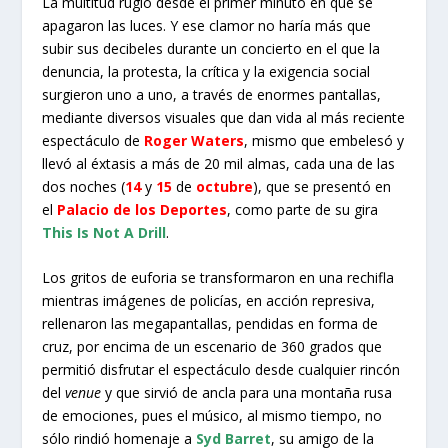
La multitud rugió desde el primer minuto en que se
apagaron las luces. Y ese clamor no haría más que
subir sus decibeles durante un concierto en el que la
denuncia, la protesta, la crítica y la exigencia social
surgieron uno a uno, a través de enormes pantallas,
mediante diversos visuales que dan vida al más reciente
espectáculo de
Roger Waters
, mismo que embelesó y
llevó al éxtasis a más de 20 mil almas, cada una de las
dos noches (
14
y
15
de
octubre
), que se presentó en
el
Palacio de los Deportes
, como parte de su gira
This Is Not A Drill
.
Los gritos de euforia se transformaron en una rechifla
mientras imágenes de policías, en acción represiva,
rellenaron las megapantallas, pendidas en forma de
cruz, por encima de un escenario de 360 grados que
permitió disfrutar el espectáculo desde cualquier rincón
del
venue
y que sirvió de ancla para una montaña rusa
de emociones, pues el músico, al mismo tiempo, no
sólo rindió homenaje a
Syd Barret
, su amigo de la