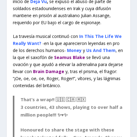
inicio de
Deja Vu
,
se expuso el abuso de parte de
soldados estadounidenses en Irak y cuya difusión
mantiene en prisión al australiano Julian Assange,
requerido por EU bajo el cargo de espionaje.
La travesía musical continuó con
In This The Life We
Really Want?
-en la que aparecieron leyendas en pro
de los derechos humanos-
Money
y
Us And Them
, en
la que el saxofón de
Seamus Blake
se llevó una
ovación y que ayudó a elevar la adrenalina para dejarse
llevar con
Brain Damage
y, tras el prisma, el fragor:
“¡Oe, oe, oe, oe, Roger, Roger!”, vítores, y las lágrimas
contenidas del británico.
That’s a wrap!! 🇺🇸 🇨🇦 🇲🇽
3 countries, 43 shows, playing to over half a
million people!!! ✨♥️✨
Honoured to share the stage with these