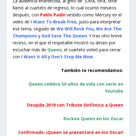
La audiencia enardecida, al grito de “¡Otra, otra, otra!”
llamó al cuarteto de regreso, lo cual ocurrió minutos
después, con
Pablo Padín
vestido como Mercury en el
video de
I Want To Break Free
, justo para interpretar
ese tema, seguido de
We Will Rock You
,
We Are The
Champions
y
God Save The Queen
. Y tras otro breve
receso, en el que el respetable mostró su deseo por
escuchar más de
Queen
, el cuarteto volvió para cerrar
con
I Want It All
y
Don’t Stop Me Now
.
También te recomendamos:
Queen celebra 50 años de vida con serie en
Youtube
Despide 2019 con Tributo Sinfónico a Queen
Rockea Queen en los Oscar
Confirmado: ¡Queen se presentará en los Oscar!