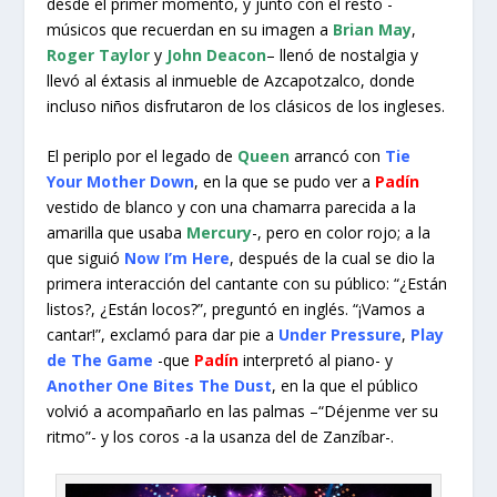
desde el primer momento, y junto con el resto -
músicos que recuerdan en su imagen a
Brian May
,
Roger Taylor
y
John Deacon
– llenó de nostalgia y
llevó al éxtasis al inmueble de Azcapotzalco, donde
incluso niños disfrutaron de los clásicos de los ingleses.
El periplo por el legado de
Queen
arrancó con
Tie
Your Mother Down
, en la que se pudo ver a
Padín
vestido de blanco y con una chamarra parecida a la
amarilla que usaba
Mercury
-, pero en color rojo; a la
que siguió
Now I’m Here
, después de la cual se dio la
primera interacción del cantante con su público: “¿Están
listos?, ¿Están locos?”, preguntó en inglés. “¡Vamos a
cantar!”, exclamó para dar pie a
Under Pressure
,
Play
de The Game
-que
Padín
interpretó al piano- y
Another One Bites The Dust
, en la que el público
volvió a acompañarlo en las palmas –“Déjenme ver su
ritmo”- y los coros -a la usanza del de Zanzíbar-.