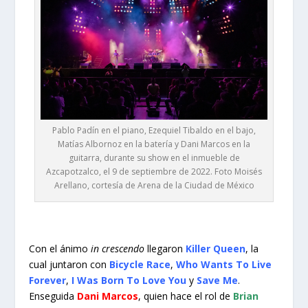
Pablo Padín en el piano, Ezequiel Tibaldo en el bajo,
Matías Albornoz en la batería y Dani Marcos en la
guitarra, durante su show en el inmueble de
Azcapotzalco, el 9 de septiembre de 2022. Foto Moisés
Arellano, cortesía de Arena de la Ciudad de México
Con el ánimo
in crescendo
llegaron
Killer Queen
, la
cual juntaron con
Bicycle Race
,
Who Wants To Live
Forever
,
I Was Born To Love You
y
Save Me
.
Enseguida
Dani Marcos
, quien hace el rol de
Brian