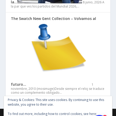
la…
8 junio, 2026
A
la par que ves los partidos del Mundial 2026,…
The Swatch New Gent Collection – Volvamos al
futuro…
1
noviembre, 2010
{mosimage}Desde siempre el reloj se traduce
como un complemento obligado…
Privacy & Cookies: This site uses cookies. By continuing to use this
website, you agree to their use.
To find out more, including how to control cookies, see here:
©Copyright Entertainment SG 2018, Todos los derechos