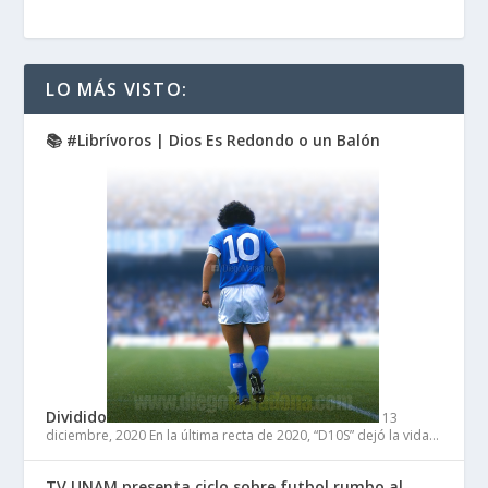
LO MÁS VISTO:
📚 #Librívoros | Dios Es Redondo o un Balón
Dividido
13
diciembre, 2020
En la última recta de 2020, “D10S” dejó la vida…
TV UNAM presenta ciclo sobre futbol rumbo al