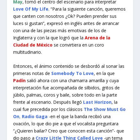
May
, tomó el centro del escenario para interpretar
Love Of My Life
. “Para la siguiente canción, queremos
que canten con nosotros ¿Ok? Pueden prender sus
luces si gustan”, expresó en inglés antes de arrancar
con una de las piezas más emotivas de los de
Inglaterra y con la que logró que la
Arena de la
Ciudad de México
se convirtiera en un coro
multitudinario.
Entonces, el ánimo contenido se desbordó al sonar las
primeras notas de
Somebody To Love
, en la que
Padín
salió ahora con una chamarra amarilla y cuya
interpretación fue acompañada de silbidos, gritos de
júbilo, palmas, coros y baile, sobre todo en la parte
frente al escenario. Después llegó
Last Horizon
, la
cual fue precedida por los clásicos
The Show Must Go
On
,
Radio Gaga
-en el que la banda recibió una
ovación, lo que dio pie a que el vocalista preguntara
“¿Quieren bailar? Creo que conocen esta canción”- que
dio paso a
Crazy Little Thing Called Love
-un tema