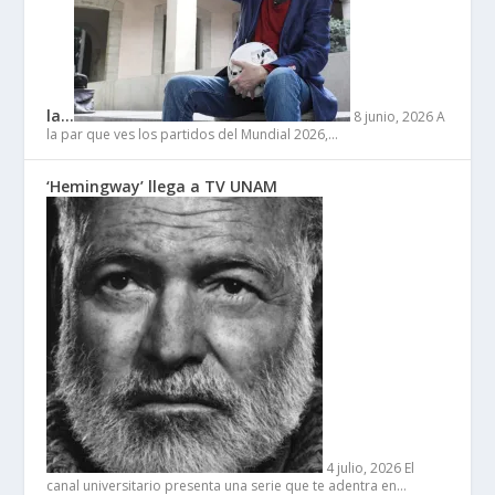
la…
8 junio, 2026
A
la par que ves los partidos del Mundial 2026,…
‘Hemingway’ llega a TV UNAM
4 julio, 2026
El
canal universitario presenta una serie que te adentra en…