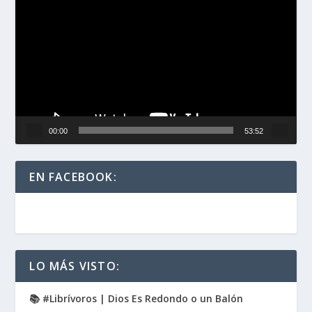
de
vídeo
00:00
53:52
EN FACEBOOK:
LO MÁS VISTO:
📚 #Librívoros | Dios Es Redondo o un Balón