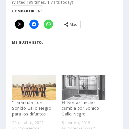
(Visited 199 times, 1 visits today)
COMPARTIR EN:
Más
ME GUSTA ESTO:
“Tarántula”, de
El ‘Borras’ hecho
Sonido Gallo Negro
cumbia por Sonido
para los difuntos
Gallo Negro
26 octubre, 2021
8 febrero, 2019
En "Conciertos"
En "Internacional"