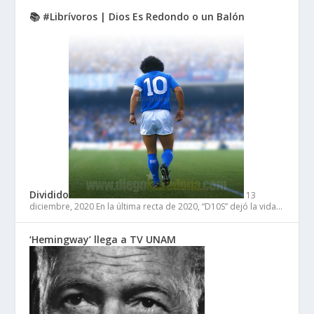
📚 #Librívoros | Dios Es Redondo o un Balón
Dividido
13
diciembre, 2020
En la última recta de 2020, “D10S” dejó la vida…
‘Hemingway’ llega a TV UNAM