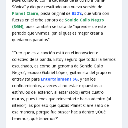
wave
colisionó con la cadencia de la cumbia “Ama-
Sónica” y dio por resultado una nueva versión de
Planet Claire
, pieza original de
B52’s
, que vibra con
fuerza en el orbe sonoro de
Sonido Gallo Negro
(SGN)
, pues también se trata de “aprender de este
periodo que vivimos, (en el que) es mejor crear a
quedarnos parados”.
“Creo que esta canción está en el inconsciente
colectivo de la banda. Estoy seguro que todos la hemos
escuchado, es como un genoma de Sonido Gallo
Negro”, expuso Gabriel López, guitarrista del grupo en
entrevista para
Entertainment SG
,
y “en los
confinamientos, a veces al no estar expuestos a
estímulos del exterior, al estar (solo) entre cuatro
muros, pues tienes que reinventarte hacia adentro (al
interior). Es por eso que quizás Planet Claire salió de
esa manera, porque fue buscar hacia dentro ‘¿Qué
tenemos, qué tenemos?’