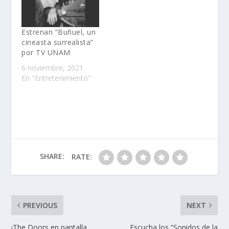
Estrenan “Buñuel, un
cineasta surrealista”
por TV UNAM
6 noviembre, 2021
En "Entretenimiento"
SHARE:
RATE:
PREVIOUS
NEXT
¡The Doors en pantalla
Escucha los “Sonidos de la