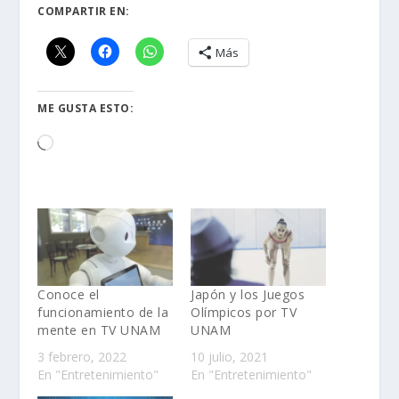
COMPARTIR EN:
Más
ME GUSTA ESTO:
Loading…
Conoce el
Japón y los Juegos
funcionamiento de la
Olímpicos por TV
mente en TV UNAM
UNAM
3 febrero, 2022
10 julio, 2021
En "Entretenimiento"
En "Entretenimiento"