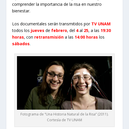
comprender la importancia de la risa en nuestro
bienestar.
Los documentales serán transmitidos por
TV UNAM
todos los
jueves
de
febrero
, del
4
al
25
, a las
19:30
horas
, con
retransmisión
a las
14:00 horas
los
sábados
.
Fotograma de “Una Historia Natural de la Risa” (2011).
Cortesía de TV UNAM