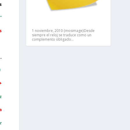
s
”
s
1 noviembre, 2010
{mosimage}Desde
siempre el reloj se traduce como un
complemento obligado…
…
U
+
z
a
r