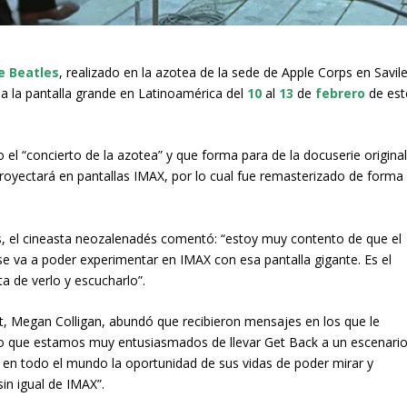
e Beatles
, realizado en la azotea de la sede de Apple Corps en Savil
 a la pantalla grande en Latinoamérica del
10
al
13
de
febrero
de est
el “concierto de la azotea” y que forma para de la docuserie origina
proyectará en pantallas IMAX, por lo cual fue remasterizado de forma
as, el cineasta neozalenadés comentó: “estoy muy contento de que el
se va a poder experimentar en IMAX con esa pantalla gigante. Es el
a de verlo y escucharlo”.
t, Megan Colligan, abundó que recibieron mensajes en los que le
r lo que estamos muy entusiasmados de llevar Get Back a un escenari
l en todo el mundo la oportunidad de sus vidas de poder mirar y
in igual de IMAX”.