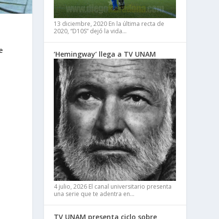
13 diciembre, 2020
En la última recta de
2020, “D10S” dejó la vida…
e
e
‘Hemingway’ llega a TV UNAM
l
o
4 julio, 2026
El canal universitario presenta
una serie que te adentra en…
TV UNAM presenta ciclo sobre