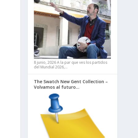
8 junio, 2026
A la par que ves los partidos
del Mundial 2026,…
The Swatch New Gent Collection –
Volvamos al futuro…