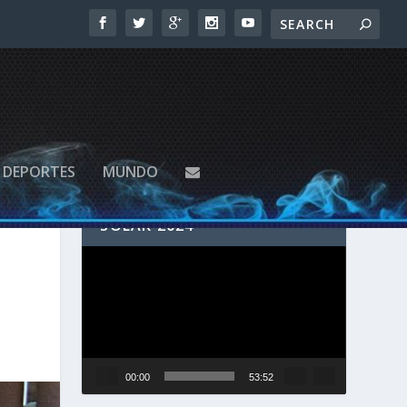
DEPORTES
MUNDO
SIGUE EN VIVO EL ECLIPSE
SOLAR 2024
Reproductor
de
vídeo
00:00
53:52