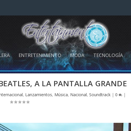
LERA
ENTRETENIMIENTO
MODA
TECNOLOGÍA
BEATLES, A LA PANTALLA GRANDE
Internacional
,
Lanzamientos
,
Música
,
Nacional
,
Soundtrack
|
0
|