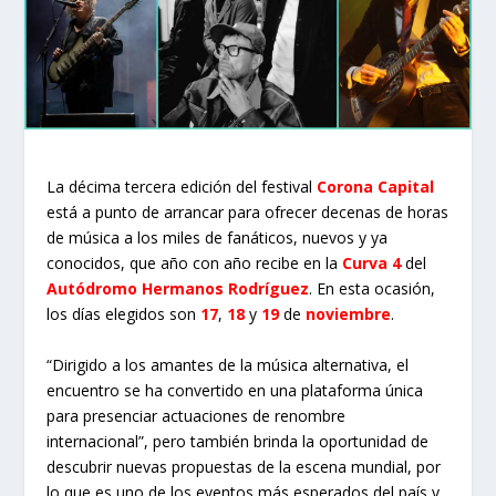
La décima tercera edición del festival
Corona Capital
está a punto de arrancar para ofrecer decenas de horas
de música a los miles de fanáticos, nuevos y ya
conocidos, que año con año recibe en la
Curva 4
del
Autódromo Hermanos Rodríguez
. En esta ocasión,
los días elegidos son
17
,
18
y
19
de
noviembre
.
“Dirigido a los amantes de la música alternativa, el
encuentro se ha convertido en una plataforma única
para presenciar actuaciones de renombre
internacional”, pero también brinda la oportunidad de
descubrir nuevas propuestas de la escena mundial, por
lo que es uno de los eventos más esperados del país y