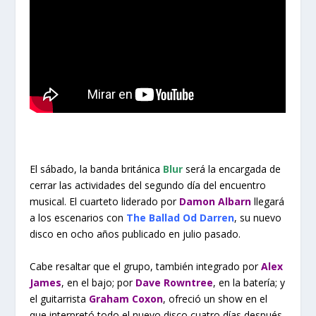
El sábado, la banda británica
Blur
será la encargada de
cerrar las actividades del segundo día del encuentro
musical. El cuarteto liderado por
Damon Albarn
llegará
a los escenarios con
The Ballad Od Darren
, su nuevo
disco en ocho años publicado en julio pasado.
Cabe resaltar que el grupo, también integrado por
Alex
James
, en el bajo; por
Dave Rowntree
, en la batería; y
el guitarrista
Graham Coxon
, ofreció un show en el
que interpretó todo el nuevo disco cuatro días después