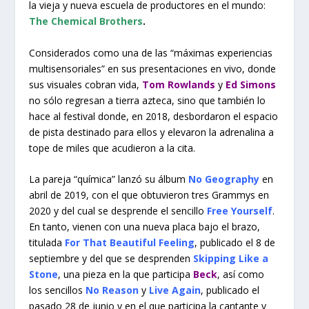
la vieja y nueva escuela de productores en el mundo:
The Chemical Brothers
.
Considerados como una de las “máximas experiencias
multisensoriales” en sus presentaciones en vivo, donde
sus visuales cobran vida,
Tom Rowlands
y
Ed Simons
no sólo regresan a tierra azteca, sino que también lo
hace al festival donde, en 2018, desbordaron el espacio
de pista destinado para ellos y elevaron la adrenalina a
tope de miles que acudieron a la cita.
La pareja “química” lanzó su álbum
No Geography
en
abril de 2019, con el que obtuvieron tres Grammys en
2020 y del cual se desprende el sencillo
Free Yourself
.
En tanto, vienen con una nueva placa bajo el brazo,
titulada
For That Beautiful Feeling
, publicado el 8 de
septiembre y del que se desprenden
Skipping Like a
Stone
, una pieza en la que participa
Beck
, así como
los sencillos
No Reason
y
Live Again
, publicado el
pasado 28 de junio y en el que participa la cantante y