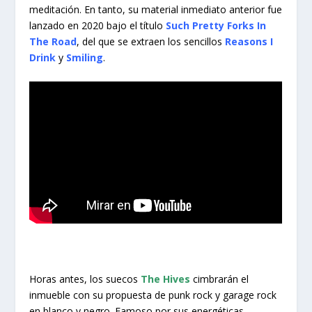
meditación. En tanto, su material inmediato anterior fue
lanzado en 2020 bajo el título
Such Pretty Forks In
The Road
, del que se extraen los sencillos
Reasons I
Drink
y
Smiling
.
Horas antes, los suecos
The Hives
cimbrarán el
inmueble con su propuesta de punk rock y garage rock
en blanco y negro. Famoso por sus energéticas