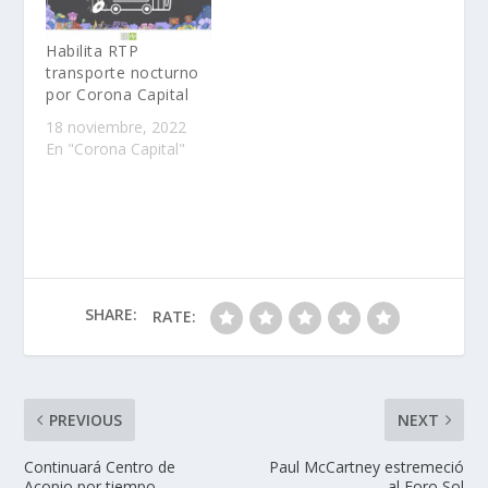
Habilita RTP
transporte nocturno
por Corona Capital
18 noviembre, 2022
En "Corona Capital"
SHARE:
RATE:
PREVIOUS
NEXT
Continuará Centro de
Paul McCartney estremeció
Acopio por tiempo
al Foro Sol