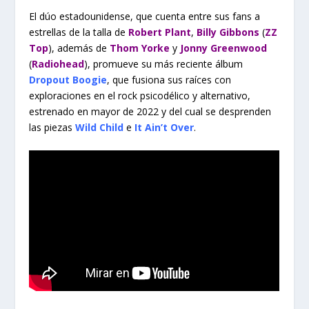
El dúo estadounidense, que cuenta entre sus fans a
estrellas de la talla de
Robert Plant
,
Billy Gibbons
(
ZZ
Top
), además de
Thom Yorke
y
Jonny Greenwood
(
Radiohead
),
promueve su más reciente álbum
Dropout Boogie
, que fusiona sus raíces con
exploraciones en el rock psicodélico y alternativo,
estrenado en mayor de 2022 y del cual se desprenden
las piezas
Wild Child
e
It Ain’t Over
.