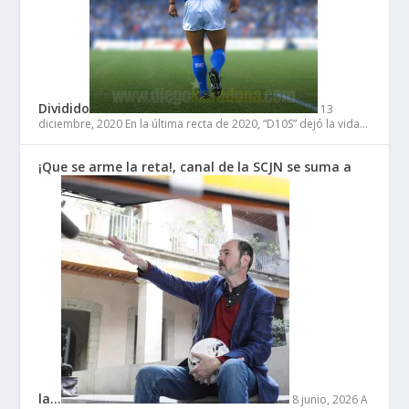
Dividido
13
diciembre, 2020
En la última recta de 2020, “D10S” dejó la vida…
¡Que se arme la reta!, canal de la SCJN se suma a
la…
8 junio, 2026
A