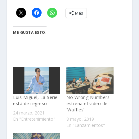
Más
ME GUSTA ESTO:
Luis Miguel, La Serie
No Wrong Numbers
está de regreso
estrena el video de
‘Waffles’
24 marzo, 2021
En "Entretenimiento"
8 mayo, 2019
En "Lanzamientos"