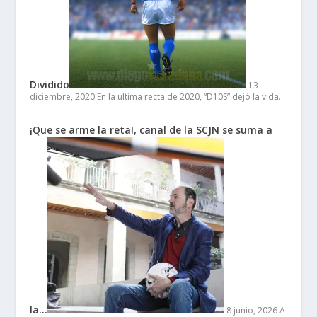
Dividido
13
diciembre, 2020
En la última recta de 2020, “D10S” dejó la vida…
¡Que se arme la reta!, canal de la SCJN se suma a
la…
8 junio, 2026
A