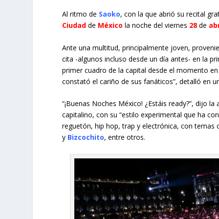
Al ritmo de
Saoko
, con la que abrió su recital gr
Ciudad
de
México
la noche del viernes
28
de
abr
Ante una multitud, principalmente joven, provenie
cita -algunos incluso desde un día antes- en la pr
primer cuadro de la capital desde el momento en 
constató el cariño de sus fanáticos”, detalló en
“¡Buenas Noches México! ¿Estáis ready?”, dijo la 
capitalino, con su “estilo experimental que ha c
reguetón, h
ip hop, trap y electrónica, con tema
y
Bizcochito
, entre otros.