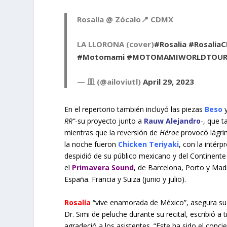
Rosalía @ Zócalo📍 CDMX
LA LLORONA (cover)
#Rosalia
#Rosalia
#Motomami
#MOTOMAMIWORLDTOU
— 皿 (@ailoviutl)
April 29, 2023
En el repertorio también incluyó las piezas
Beso
RR”
-su proyecto junto a
Rauw Alejandro
-, que t
mientras que la reversión de
Héroe
provocó lágrim
la noche fueron
Chicken Teriyaki
, con la intér
despidió de su público mexicano y del Continente
el
Primavera Sound
, de Barcelona, Porto y Madr
España. Francia y Suiza (junio y julio).
Rosalía
“vive enamorada de México”, asegura su d
Dr. Simi de peluche durante su recital, escribió a
agradeció a los asistentes. “Este ha sido el co