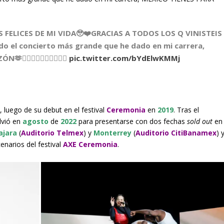
 FELICES DE MI VIDA🥹❤️GRACIAS A TODOS LOS Q VINISTEIS
do el concierto más grande que he dado en mi carrera,
❤️‍🔥❤️‍🔥❤️‍🔥❤️‍🔥
pic.twitter.com/bYdElwKMMj
s, luego de su debut en el festival
Ceremonia
en
2019
. Tras el
olvió en
agosto
de
2022
para presentarse con dos fechas
sold out
en
ajara
(
Auditorio Telmex
) y
Monterrey
(
Auditorio CitiBanamex
) 
enarios del festival
AXE Ceremonia
.