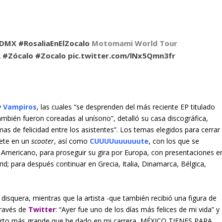
CDMX
#RosaliaEnElZocalo
Motomami World Tour
R
#Zócalo
#Zocalo
pic.twitter.com/lNx5Qmn3fr
y
Vampiros
, las cuales “se desprenden del más reciente EP titulado
ambién fueron coreadas al unísono”, detalló su casa discográfica,
as de felicidad entre los asistentes”. Los temas elegidos para cerrar
prete en un
scooter
, así como
CUUUUuuuuuute
, con los que se
 Americano, para proseguir su gira por Europa, con presentaciones e
id; para después continuar en Grecia, Italia, Dinamarca, Bélgica,
isquera, mientras que la artista -que también recibió una figura de
 través de
Twitter
: “Ayer fue uno de los días más felices de mi vida” y
ncierto más grande que he dado en mi carrera, MÉXICO TIENES PARA