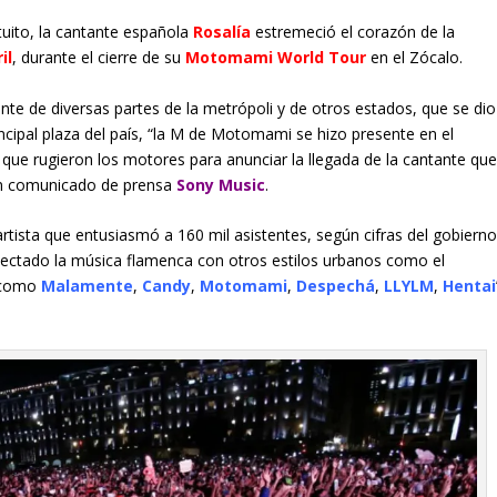
atuito, la cantante española
Rosalía
estremeció el corazón de la
il
, durante el cierre de su
Motomami World Tour
en el Zócalo.
nte de diversas partes de la metrópoli y de otros estados, que se dio
incipal plaza del país, “la M de Motomami se hizo presente en el
que rugieron los motores para anunciar la llegada de la cantante qu
 un comunicado de prensa
Sony Music
.
artista que entusiasmó a 160 mil asistentes, según cifras del gobiern
onectado la música flamenca con otros estilos urbanos como el
s como
Malamente
,
Candy
,
Motomami
,
Despechá
,
LLYLM
,
Hentai