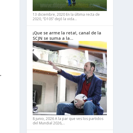
13 diciembre, 2020
En la última recta de
2020, “D10S” dejó la vida…
¡Que se arme la reta!, canal de la
SCJN se suma a la…
e
o
”
8 junio, 2026
A la par que ves los partidos
del Mundial 2026,…