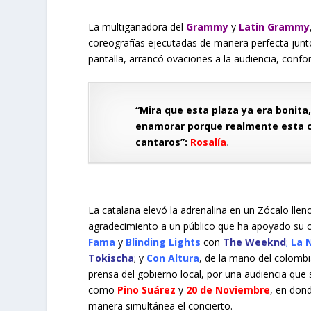
La multiganadora del
Gram
m
y
y
Latin Grammy
coreografías ejecutadas de manera perfecta junto
pantalla, arrancó ovaciones a la audiencia, conf
“Mira que esta plaza ya era bonita
enamorar porque realmente esta ci
cantaros”:
Rosalía
.
La catalana elevó la adrenalina en un Zócalo llen
agradecimiento a un público que ha apoyado su 
Fama
y
Blinding Lights
con
The Weeknd
;
La 
Tokischa
; y
Con Altura
, de la mano del colom
prensa del gobierno local, por una audiencia que 
como
Pino Suárez
y
20 de Noviembre
, en dond
manera simultánea el concierto.