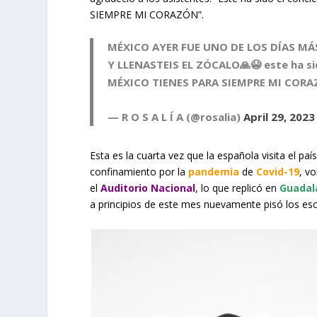
SIEMPRE MI CORAZÓN”.
MÉXICO AYER FUE UNO DE LOS DÍAS MÁS
Y LLENASTEIS EL ZÓCALO🙏😭 este ha si
MÉXICO TIENES PARA SIEMPRE MI CORAZÓN🫶❤️‍
— R O S A L Í A (@rosalia)
April 29, 2023
Esta es la cuarta vez que la española visita el paí
confinamiento por la
pandemia
de
Covid-19
, v
el
Auditorio Nacional
, lo que replicó en
Guadal
a principios de este mes nuevamente pisó los esc