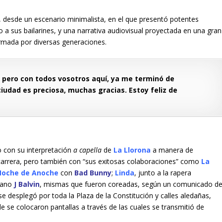
, desde un escenario minimalista, en el que presentó potentes
 a sus bailarines, y una narrativa audiovisual proyectada en una gran
ormada por diversas generaciones.
, pero con todos vosotros aquí, ya me terminó de
udad es preciosa, muchas gracias. Estoy feliz de
o con su interpretación
a capella
de
La Llorona
a manera de
c
arrera, pero también con “sus exitosas colaboraciones” como
La
Noche de Anoche
con
Bad Bunny
;
Linda
, junto a la rapera
biano
J Balvin
, mismas que fueron coreadas, según un comunicado d
se desplegó por toda la Plaza de la Constitución y calles aledañas,
e se colocaron pantallas a través de las cuales se transmitió de