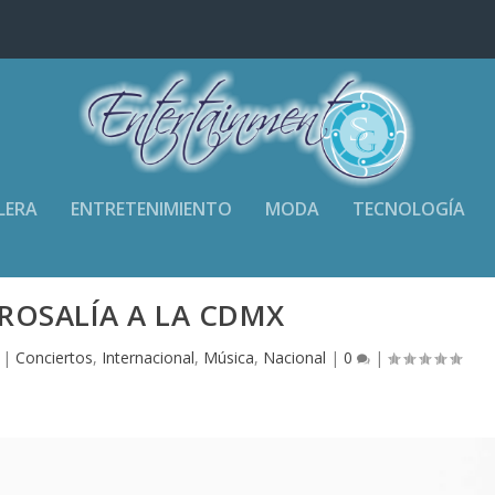
LERA
ENTRETENIMIENTO
MODA
TECNOLOGÍA
ROSALÍA A LA CDMX
|
Conciertos
,
Internacional
,
Música
,
Nacional
|
0
|