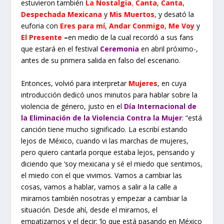
estuvieron también
La Nostalgia
,
Canta
,
Canta
,
Despechada Mexicana
y
Mis Muertos
, y desató la
euforia con
Eres para mí
,
Andar Conmigo
,
Me Voy
y
El Presente
–
en medio de la cual recordó a sus fans
que estará en el festival
Ceremonia
en abril próximo-,
antes de su primera salida en falso del escenario.
Entonces, volvió para interpretar
Mujeres
, en cuya
introducción dedicó unos minutos para hablar sobre la
violencia de género, justo en el
Día Internacional de
la Eliminación de la Violencia Contra la Mujer
: “está
canción tiene mucho significado. La escribí estando
lejos de México, cuando vi las marchas de mujeres,
pero quiero cantarla porque estaba lejos, pensando y
diciendo que ‘soy mexicana y sé el miedo que sentimos,
el miedo con el que vivimos. Vamos a cambiar las
cosas, vamos a hablar, vamos a salir a la calle a
mirarnos también nosotras y empezar a cambiar la
situación. Desde ahí, desde el mirarnos, el
empatizarnos y el decir: ‘lo que está pasando en México