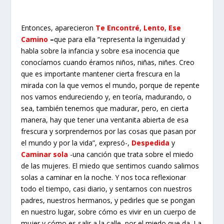
Entonces, aparecieron
Te Encontré
,
Lento
,
Ese
Camino
–
que para ella “representa la ingenuidad y
habla sobre la infancia y sobre esa inocencia que
conocíamos cuando éramos niños, niñas, niñes. Creo
que es importante mantener cierta frescura en la
mirada con la que vemos el mundo, porque de repente
nos vamos endureciendo y, en teoría, madurando, o
sea, también tenemos que madurar, pero, en cierta
manera, hay que tener una ventanita abierta de esa
frescura y sorprendernos por las cosas que pasan por
el mundo y por la vida”, expresó-,
Despedida
y
Caminar sola
-una canción que trata sobre el miedo
de las mujeres. El miedo que sentimos cuando salimos
solas a caminar en la noche. Y nos toca reflexionar
todo el tiempo, casi diario, y sentarnos con nuestros
padres, nuestros hermanos, y pedirles que se pongan
en nuestro lugar, sobre cómo es vivir en un cuerpo de
mujer y cómo es salir a la calle, por el miedo que da. La