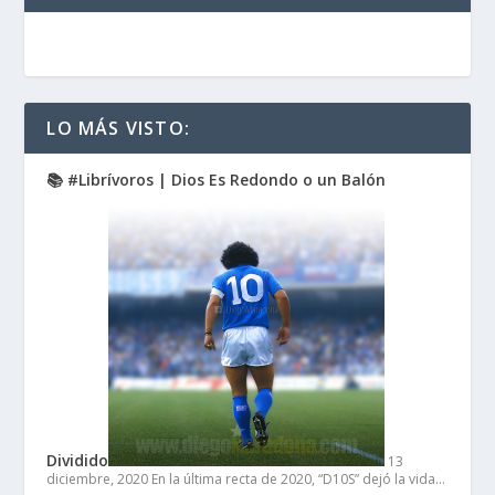
LO MÁS VISTO:
📚 #Librívoros | Dios Es Redondo o un Balón
Dividido
13
diciembre, 2020
En la última recta de 2020, “D10S” dejó la vida…