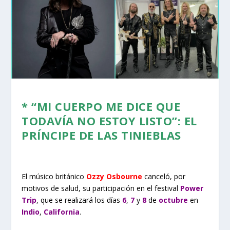
* “MI CUERPO ME DICE QUE
TODAVÍA NO ESTOY LISTO”:
EL
PRÍNCIPE DE LAS TINIEBLAS
El músico británico
Ozzy Osbourne
canceló, por
motivos de salud, su participación en el festival
Power
Trip
, que se realizará los días
6
,
7
y
8
de
octubre
en
Indio
,
California
.