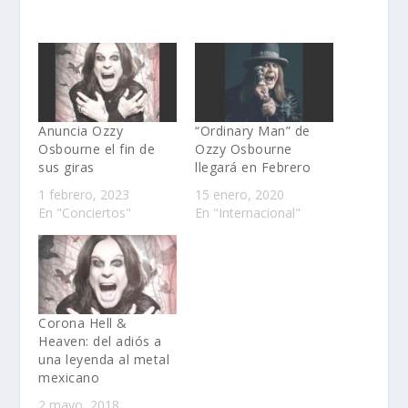
Anuncia Ozzy
“Ordinary Man” de
Osbourne el fin de
Ozzy Osbourne
sus giras
llegará en Febrero
1 febrero, 2023
15 enero, 2020
En "Conciertos"
En "Internacional"
Corona Hell &
Heaven: del adiós a
una leyenda al metal
mexicano
2 mayo, 2018