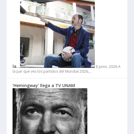
la…
8 junio, 2026
A
la par que ves los partidos del Mundial 2026,…
‘Hemingway’ llega a TV UNAM