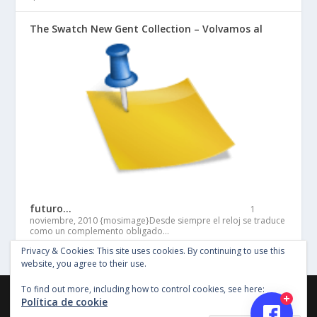
The Swatch New Gent Collection – Volvamos al
futuro…
1
noviembre, 2010
{mosimage}Desde siempre el reloj se traduce
como un complemento obligado…
Privacy & Cookies: This site uses cookies. By continuing to use this
website, you agree to their use.
To find out more, including how to control cookies, see here:
©Copyright Entertainment SG 2018, Todos los derechos
Política de cookie
reservados, Imagenes y material en este sitio no pueden ser