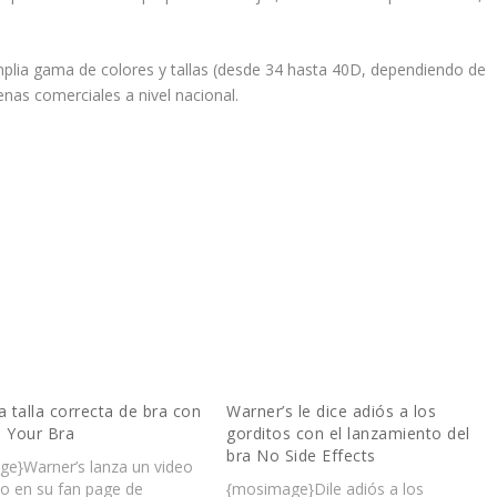
mplia gama de colores y tallas (desde 34 hasta 40D, dependiendo de
nas comerciales a nivel nacional.
la talla correcta de bra con
Warner’s le dice adiós a los
s Your Bra
gorditos con el lanzamiento del
bra No Side Effects
e}Warner’s lanza un video
vo en su fan page de
{mosimage}Dile adiós a los