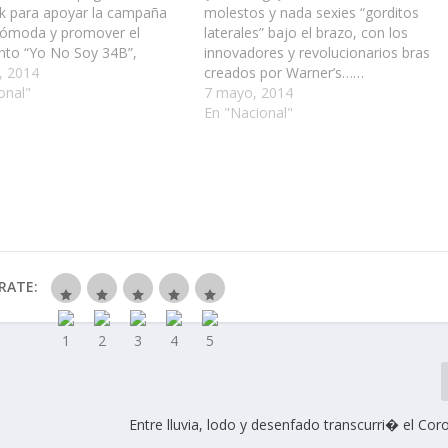
 para apoyar la campaña
molestos y nada sexies “gorditos
ómoda y promover el
laterales” bajo el brazo, con los
to “Yo No Soy 34B”,
innovadores y revolucionarios bras
 a las mujeres a sentirse
, 2014
creados por Warner’s……
con el brasier adecuado a
onal"
7 mayo, 2014
ta……
En "Nacional"
RATE:
Entre lluvia, lodo y desenfado transcurri� el Cor