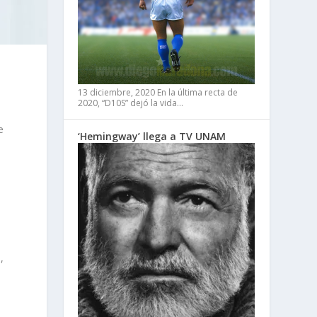
13 diciembre, 2020
En la última recta de
2020, “D10S” dejó la vida…
e
‘Hemingway’ llega a TV UNAM
,