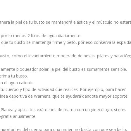
era la piel de tu busto se mantendrá elástica y el músculo no estar
 por lo menos 2 litros de agua diariamente.
 que tu busto se mantenga firme y bello, por eso conserva la espald
u busto, como el levantamiento moderado de pesas, pilates y natación
ariamente bloqueador solar; la piel del busto es sumamente sensible.
rima tu busto.
a el agua caliente.
u cuerpo y tipo de actividad que realices. Por ejemplo, para hacer
ínea deportiva de Warner’s, que te ayudará dándote mayor soporte.
 Planea y aplica tus exámenes de mama con un ginecólogo; si eres
grafía anualmente.
importantes del cuerpo para una mujer, no basta con que sea bello,