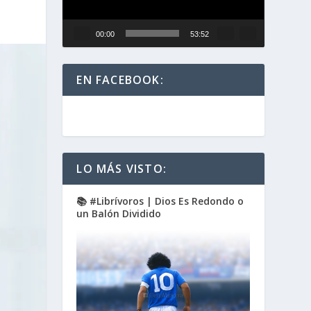
00:00
53:52
EN FACEBOOK:
LO MÁS VISTO:
📚 #Librívoros | Dios Es Redondo o
un Balón Dividido