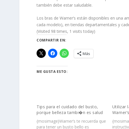
también debe estar saludable.
Los bras de Warner’s están disponibles en una a
cada modelo), en tiendas departamentales y cade
(Visited 98 times, 1 visits today)
COMPARTIR EN:
Más
ME GUSTA ESTO:
Tips para el cuidado del busto,
Utilizar 
porque belleza tambi�n es salud
Warner’
{mosimage}Warner’s te recuerda que
{mosimag
para tener un busto bello es
instructi