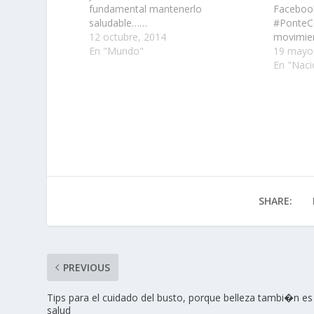
fundamental mantenerlo
Facebook
saludable……
#PonteC
12 octubre, 2014
movimien
En "Mundo"
invitando
19 mayo
cómodas 
En "Naci
su silue
SHARE:
PREVIOUS
Tips para el cuidado del busto, porque belleza tambi�n es
salud