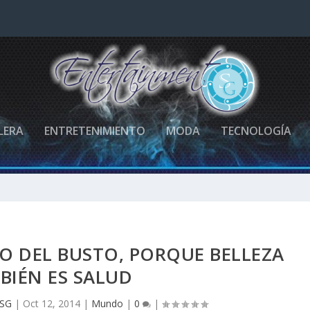
LERA
ENTRETENIMIENTO
MODA
TECNOLOGÍA
DO DEL BUSTO, PORQUE BELLEZA
BIÉN ES SALUD
 SG
|
Oct 12, 2014
|
Mundo
|
0
|