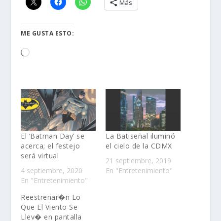
Más
ME GUSTA ESTO:
Loading…
El ‘Batman Day’ se
La Batiseñal iluminó
acerca; el festejo
el cielo de la CDMX
será virtual
21 septiembre, 2019
4 septiembre, 2020
En "Entretenimiento"
En "Entretenimiento"
Reestrenar�n Lo
Que El Viento Se
Llev� en pantalla