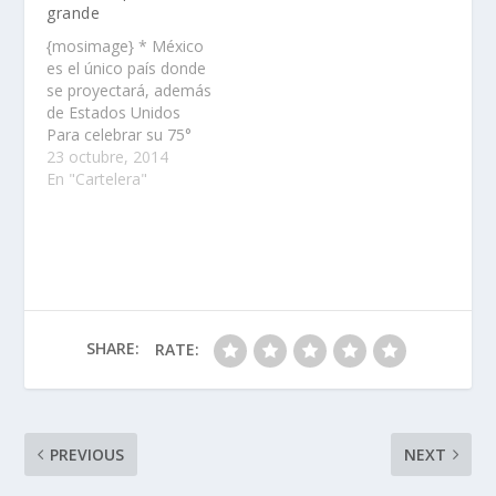
grande
{mosimage} * México
es el único país donde
se proyectará, además
de Estados Unidos
Para celebrar su 75°
aniversario, el clásico
23 octubre, 2014
del cine Lo Que El
En "Cartelera"
Viento Se Llevó volverá
a las pantallas de
diversas salas
cinematográficas, de
las cadenas Cinépolis y
Cinemex, en algunas
ciudades del país, del
SHARE:
RATE:
30 de…
PREVIOUS
NEXT