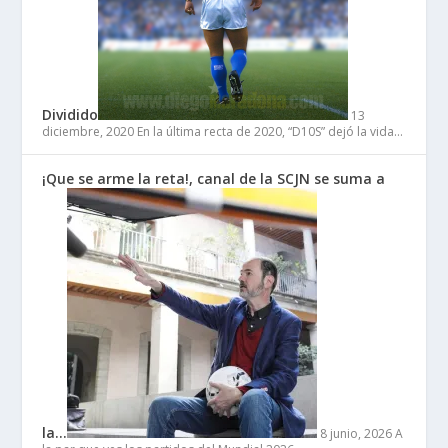
Dividido
13
diciembre, 2020
En la última recta de 2020, “D10S” dejó la vida…
¡Que se arme la reta!, canal de la SCJN se suma a
la…
8 junio, 2026
A