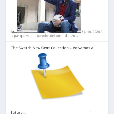
la…
8 junio, 2026
A
la par que ves los partidos del Mundial 2026,…
The Swatch New Gent Collection – Volvamos al
futuro…
1