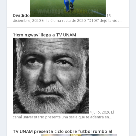
Dividido
13
diciembre, 2020
En la última recta de 2020, “D10S” dejó la vida…
‘Hemingway’ llega a TV UNAM
4 julio, 2026
El
canal universitario presenta una serie que te adentra en…
TV UNAM presenta ciclo sobre futbol rumbo al