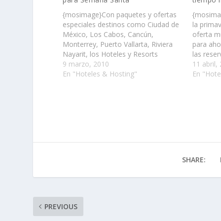
{mosimage}Con paquetes y ofertas
{mosimag
especiales destinos como Ciudad de
la prima
México, Los Cabos, Cancún,
oferta m
Monterrey, Puerto Vallarta, Riviera
para aho
Nayarit, los Hoteles y Resorts
las rese
presentan sus propuestas para toda
9 marzo, 2010
el 31 de
11 abril,
la familia……
En "Hoteles & Hosting"
2011……
En "Hote
SHARE:
PREVIOUS