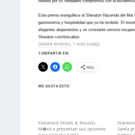
hoteles por su verdadero compromiso con la excelenci
Este premio enorgullece al Sheraton Hacienda del Mar 
gastronomía y hospitalidad que ya ha recibido. El reso
elegantes alojamientos y un constante servicio insupera
Sheraton.com/loscabos
(Visited 44 times, 1 visits today)
COMPARTIR EN:
Más
ME GUSTA ESTO:
Starwood Hotels & Resorts
Starwoo
M�xico presentan sus opciones
Santa pr
para Semana Santa
tiempo l