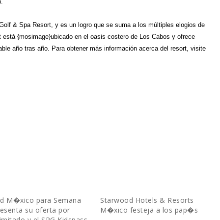
a.
Golf & Spa Resort, y es un logro que se suma a los múltiples elogios de
rt está {mosimage}ubicado en el oasis costero de Los Cabos y ofrece
ble año tras año. Para obtener más información acerca del resort, visite
d M�xico para Semana
Starwood Hotels & Resorts
esenta su oferta por
M�xico festeja a los pap�s
imitado y el SPG Kidspass