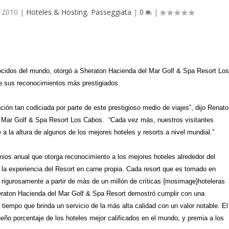
 2010
|
Hoteles & Hosting
,
Passeggiata
|
0
|
ocidos del mundo, otorgó a Sheraton Hacienda del Mar Golf & Spa Resort Lo
de sus reconocimientos más prestigiados.
ión tan codiciada por parte de este prestigioso medio de viajes”, dijo Renato
 Mar Golf & Spa Resort Los Cabos.
“Cada vez más, nuestros visitantes
 a la altura de algunos de los mejores hoteles y resorts a nivel mundial.”
emios anual que otorga reconocimiento a los mejores hoteles alrededor del
 la experiencia del Resort en carne propia. Cada resort que es tomado en
a rigurosamente a partir de más de un millón de críticas {mosimage}hoteleras
Sheraton Hacienda del Mar Golf & Spa Resort demostró cumplir con una
iempo que brinda un servicio de la más alta calidad con un valor notable. El
eño porcentaje de los hoteles mejor calificados en el mundo, y premia a los