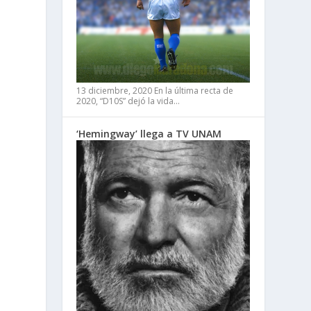
13 diciembre, 2020
En la última recta de
2020, “D10S” dejó la vida…
‘Hemingway’ llega a TV UNAM