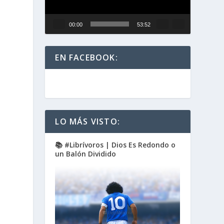
00:00
53:52
EN FACEBOOK:
s
LO MÁS VISTO:
📚 #Librívoros | Dios Es Redondo o
un Balón Dividido