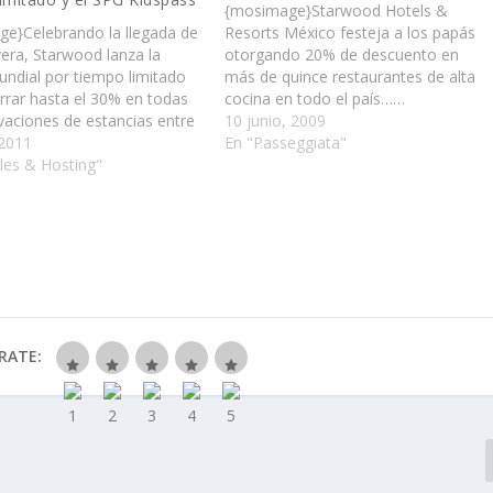
{mosimage}Starwood Hotels &
e}Celebrando la llegada de
Resorts México festeja a los papás
vera, Starwood lanza la
otorgando 20% de descuento en
undial por tiempo limitado
más de quince restaurantes de alta
rrar hasta el 30% en todas
cocina en todo el país……
rvaciones de estancias entre
10 junio, 2009
 marzo y el 30 de mayo del
 2011
En "Passeggiata"
les & Hosting"
RATE: