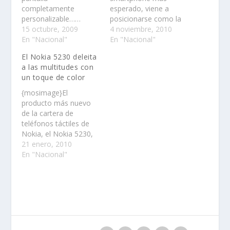
completamente
esperado, viene a
personalizable……
posicionarse como la
15 octubre, 2009
gran estrella de fin de
4 noviembre, 2010
En "Nacional"
año. Los amantes de
En "Nacional"
la última tecnología
El Nokia 5230 deleita
móvil podrán adquirir
a las multitudes con
el Nokia N8, el
un toque de color
dispositivo más
avanzado de Nokia,
{mosimage}El
en cualquiera de las 3
producto más nuevo
preventas que está
de la cartera de
organizando la
teléfonos táctiles de
compañía y que…
Nokia, el Nokia 5230,
ha sido diseñado para
21 enero, 2010
quienes llevan una vida
En "Nacional"
activa y usan su móvil
como instrumento
primario para escuchar
música, tomar fotos y
ver videos, así como
para compartir sus
vidas en línea……