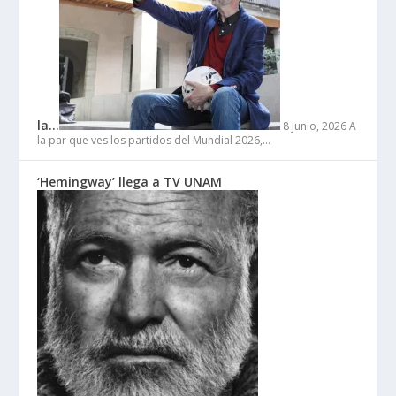
la…
8 junio, 2026
A
la par que ves los partidos del Mundial 2026,…
‘Hemingway’ llega a TV UNAM