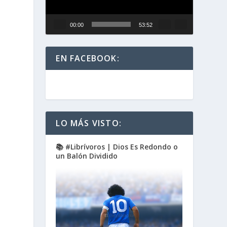
00:00
53:52
EN FACEBOOK:
LO MÁS VISTO:
📚 #Librívoros | Dios Es Redondo o
un Balón Dividido