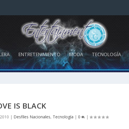
LERA
ENTRETENIMIENTO
MODA
TECNOLOGÍA
OVE IS BLACK
 2010
|
Desfiles Nacionales
,
Tecnología
|
0
|