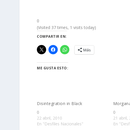
0
(Visited 37 times, 1 visits today)
COMPARTIR EN:
Más
ME GUSTA ESTO:
Disintegration in Black
Morgan
0
0
22 abril, 2010
21 abril,
En "Desfiles Nacionales"
En "Desf