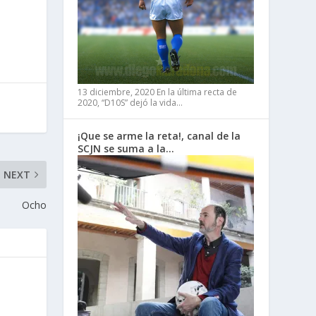
13 diciembre, 2020
En la última recta de
2020, “D10S” dejó la vida…
¡Que se arme la reta!, canal de la
SCJN se suma a la…
NEXT
Ocho